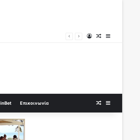
Log In
Random Article
Sidebar
Καίγεται η Χώρα χωρις να τεθεί σε κατάσταση έκτακτης ανάγκης η Κυβέρνηση “καίγεται” να δώσει το νερό σε Ιδιώτες..
Random Article
Sidebar
inBet
Επικοινωνία