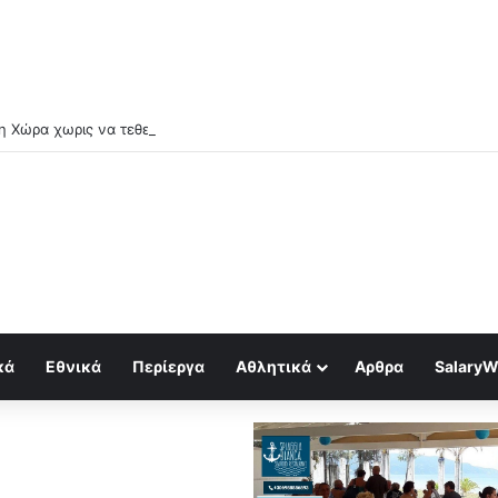
κά
Εθνικά
Περίεργα
Αθλητικά
Αρθρα
SalaryW