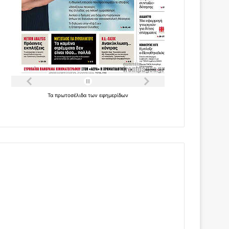
Τα
πρωτοσέλιδα
των
εφημερίδων