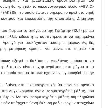
σεισμικής και ηφαιστειακής δραστηριότητας που
τορίνη θα «ριχτεί» το ωκεανογραφικό πλοίο «ΑΙΓΑΙΟ»
ΕΛΚΕΘΕ), το οποίο έφτασε σήμερα το πρωί στο νησί,
 κέντρου και επικεφαλής της αποστολής, Δημήτρης
του Πειραιά το απόγευμα της Τετάρτης (12/2) με μια
ι πολλές ειδικότητες και αναμένεται να παραμείνει
Αμοργό για τουλάχιστον τέσσερις ημέρες. Αν, δε,
ερες μετρήσεις «μπορεί να μείνει στο σημείο και
 όπως εξηγεί ο θαλάσσιος γεωλόγος πρόκειται να
ώτη εξ αυτών είναι η χαρτογράφηση στα ρήγματα τα
τα οποία εκτιμάται πως έχουν ενεργοποιηθεί με την
 επιβαίνει στο ωκεανογραφικό, θα ποντίσει όργανα
α και συγκεκριμένα έναν φασματογράφο μάζας, που
αμέτρων. Με τον φασματογράφο μάζας, συμπληρώνει
με εάν υπάρχει πιθανή έκλυση ραδιενεργών στοιχείων