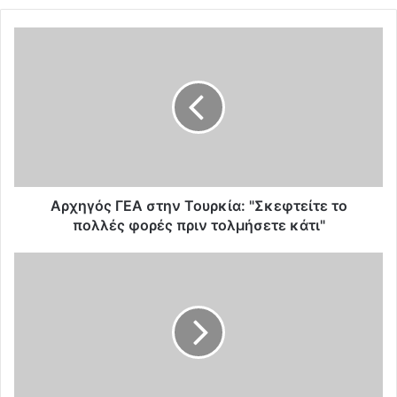
Α
ρ
χ
η
γ
ό
ς
Γ
Ε
Α
Αρχηγός ΓΕΑ στην Τουρκία: "Σκεφτείτε το
σ
πολλές φορές πριν τολμήσετε κάτι"
τ
η
Ο
ν
ι
Τ
τ
ο
ρ
υ
ε
ρ
ι
κ
ς
ί
τ