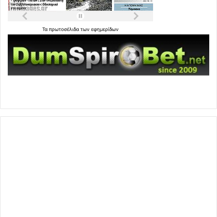
Τα
πρωτοσέλιδα
των
εφημερίδων