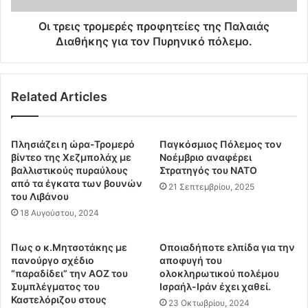
α
ρ
:
ο
Οι τρεις τρομερές προφητείες της Παλαιάς
"
μ
Διαθήκης για τον Πυρηνικό πόλεμο.
Σ
ε
κ
ρ
ε
έ
Related Articles
φ
ς
τ
π
ε
ρ
ί
ο
Πλησιάζει η ώρα-Τρομερό
Παγκόσμιος Πόλεμος τον
τ
φ
βίντεο της Χεζμπολάχ με
Νοέμβριο αναφέρει
ε
η
βαλλιστικούς πυραύλους
Στρατηγός του ΝΑΤΟ
τ
από τα έγκατα των βουνών
τ
21 Σεπτεμβρίου, 2025
του Λιβάνου
ο
ε
π
ί
18 Αυγούστου, 2024
ο
ε
λ
ς
Πως ο κ.Μητσοτάκης με
Οποιαδήποτε ελπίδα για την
λ
τ
πανούργο σχέδιο
αποφυγή του
έ
η
“παραδίδει” την ΑΟΖ του
ολοκληρωτικού πολέμου
ς
ς
Συμπλέγματος του
Ισραήλ-Ιράν έχει χαθεί.
φ
Π
Καστελόριζου στους
23 Οκτωβρίου, 2024