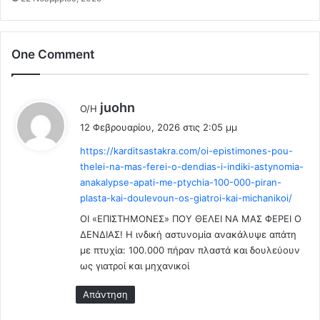
π
ε
ο
ξ
υ
ά
κ
One Comment
λ
ρ
ε
υ
ι
β
ψ
λ
juohn
Ο/Η
ό
η
έ
τ
12 Φεβρουαρίου, 2026 στις 2:05 μμ
τ
ε
α
ο
https://karditsastakra.com/oi-epistimones-pou-
ι
ν
υ
thelei-na-mas-ferei-o-dendias-i-indiki-astynomia-
:
π
γ
anakalypse-apati-me-ptychia-100-000-piran-
ί
η
plasta-kai-doulevoun-os-giatroi-kai-michanikoi/
σ
γ
ω
ΟΙ «ΕΠΙΣΤΗΜΟΝΕΣ» ΠΟΥ ΘΕΛΕΙ ΝΑ ΜΑΣ ΦΕΡΕΙ Ο
ε
α
ν
ΔΕΝΔΙΑΣ! Η ινδική αστυνομία ανακάλυψε απάτη
π
ο
με πτυχία: 100.000 πήραν πλαστά και δουλεύουν
ό
ύ
ως γιατροί και μηχανικοί
f
ς
a
π
Απάντηση
k
λ