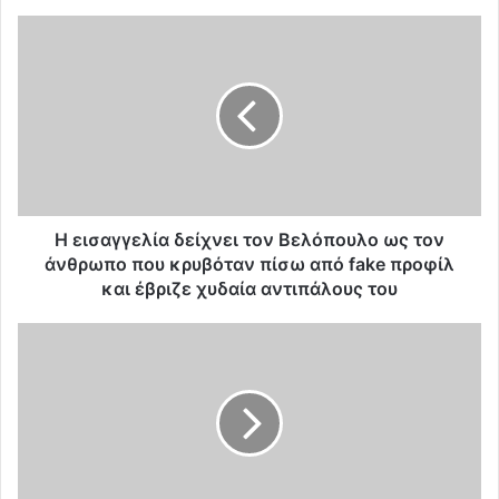
Η
ε
ι
σ
α
γ
γ
ε
λ
ί
Η εισαγγελία δείχνει τον Βελόπουλο ως τον
α
άνθρωπο που κρυβόταν πίσω από fake προφίλ
δ
και έβριζε χυδαία αντιπάλους του
ε
ί
O
χ
Y
ν
π
ε
ο
ι
υ
τ
ρ
ο
γ
ν
ό