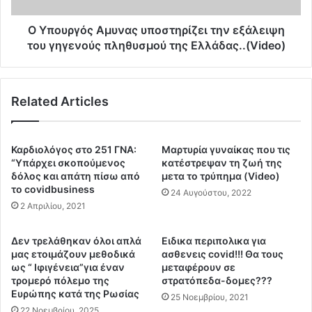
Β
ς
ε
Α
O Yπουργός Αμυνας υποστηρίζει την εξάλειψη
λ
μ
του γηγενούς πληθυσμού της Ελλάδας..(Video)
ό
υ
π
ν
ο
α
υ
Related Articles
ς
λ
υ
ο
π
ω
ο
Καρδιολόγος στο 251 ΓΝΑ:
Mαρτυρία γυναίκας που τις
ς
σ
“Υπάρχει σκοπούμενος
κατέστρεψαν τη ζωή της
τ
τ
δόλος και απάτη πίσω από
μετα το τρύπημα (Video)
ο
το covidbusiness
η
24 Αυγούστου, 2022
ν
ρ
2 Απριλίου, 2021
ά
ί
ν
ζ
Δεν τρελάθηκαν όλοι απλά
Ειδικα περιπολικα για
θ
ε
μας ετοιμάζουν μεθοδικά
ασθενεις covid!!! Θα τους
ρ
ι
ως “ Ιφιγένεια”για έναν
μεταφέρουν σε
ω
τ
τρομερό πόλεμο της
στρατόπεδα-δομες???
π
η
Ευρώπης κατά της Ρωσίας
25 Νοεμβρίου, 2021
ο
ν
22 Νοεμβρίου, 2025