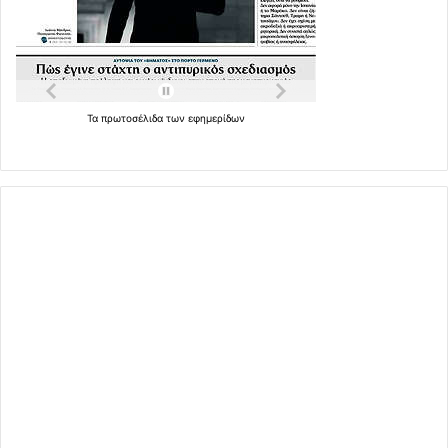
Τα
πρωτοσέλιδα
των
εφημερίδων