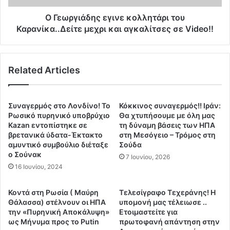
α
δ
τ
η
Ο Γεωργιάδης εγινε κολλητάρι του
ο
ς
Καρανίκα..Δείτε μεχρι και αγκαλίτσες σε Video!!
υ
ε
μ
γ
ε
ι
Related Articles
γ
ν
α
ε
λ
κ
ύ
ο
Συναγερμός στο Λονδίνο! Το
Κόκκινος συναγερμός!! Ιράν:
τ
λ
Ρωσικό πυρηνικό υποβρύχιο
Θα χτυπήσουμε με όλη μας
ε
λ
Kazan εντοπίστηκε σε
τη δύναμη βάσεις των ΗΠΑ
ρ
βρετανικά ύδατα-Έκτακτο
στη Μεσόγειο – Τρόμος στη
η
αμυντικό συμβούλιο διέταξε
Σούδα
ο
τ
ο Σούνακ
υ
ά
7 Ιουνίου, 2026
ο
16 Ιουνίου, 2024
ρ
μ
ι
ο
τ
Κοντά στη Ρωσία ( Μαύρη
Τελεσίγραφο Τεχεράνης! Η
γ
ο
Θάλασσα) στέλνουν οι ΗΠΑ
υπομονή μας τέλειωσε ..
ε
υ
την «Πυρηνική Αποκάλυψη»
Ετοιμαστείτε για
ν
Κ
ως Μήνυμα προς το Putin
πρωτοφανή απάντηση στην