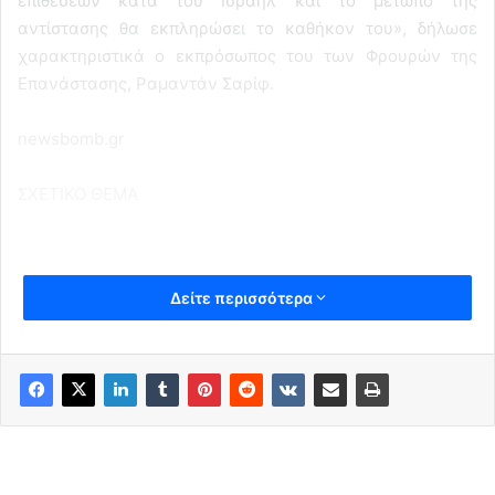
επιθέσεων κατά του Ισραήλ και το μέτωπο της
αντίστασης θα εκπληρώσει το καθήκον του», δήλωσε
χαρακτηριστικά ο εκπρόσωπος του των Φρουρών της
Επανάστασης, Ραμαντάν Σαρίφ.
newsbomb.gr
ΣΧΕΤΙΚΟ ΘΕΜΑ
Δείτε περισσότερα