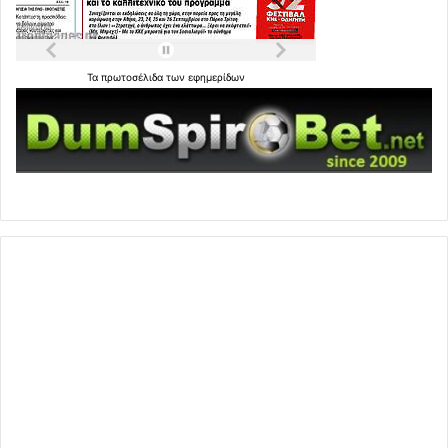
Τα
πρωτοσέλιδα
των
εφημερίδων