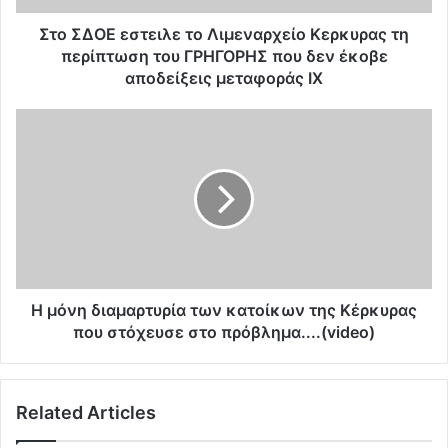
σ
τ
Στο ΣΔΟΕ εστειλε το Λιμεναρχείο Κερκυρας τη
ε
περίπτωση του ΓΡΗΓΟΡΗΣ που δεν έκοβε
ι
αποδείξεις μεταφοράς ΙΧ
λ
ε
Η
τ
μ
ο
ό
Λ
ν
ι
η
μ
δ
ε
ι
ν
α
α
μ
ρ
α
Η μόνη διαμαρτυρία των κατοίκων της Κέρκυρας
χ
ρ
που στόχευσε στο πρόβλημα....(video)
ε
τ
ί
υ
ο
ρ
Κ
Related Articles
ί
ε
α