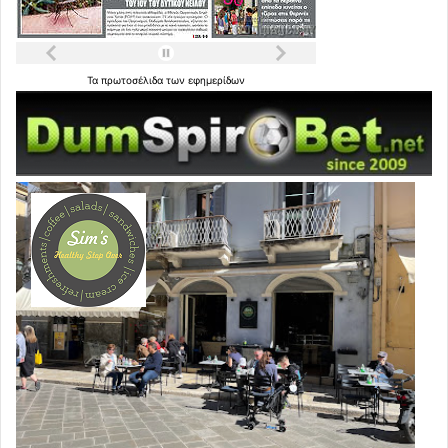
Τα
πρωτοσέλιδα
των
εφημερίδων