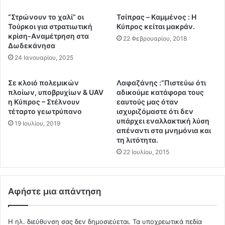
ρ
τ
κ
ω
“Στρώνουν το χαλί” οι
Τσίπρας – Kαμμένος : H
υ
ν
Τούρκοι για στρατιωτική
Κύπρος κείται μακράν.
ρ
κ
κρίση-Aναμέτρηση στα
22 Φεβρουαρίου, 2018
α
Δωδεκάνησα
α
ς
τ
24 Ιανουαρίου, 2025
τ
ο
η
ί
Σε κλοιό πολεμικών
Λαφαζάνης :”Πιστεύω ότι
π
κ
πλοίων, υποβρυχίων & UAV
αδικούμε κατάφορα τους
ε
ω
η Κύπρος – Στέλνουν
εαυτούς μας όταν
ρ
ν
τέταρτο γεωτρύπανο
ισχυριζόμαστε ότι δεν
ί
τ
υπάρχει εναλλακτική λύση
19 Ιουλίου, 2019
π
η
απέναντι στα μνημόνια και
τ
τη λιτότητα.
ς
ω
Κ
22 Ιουλίου, 2015
σ
έ
η
ρ
τ
κ
Αφήστε μια απάντηση
ο
υ
υ
ρ
Γ
α
Η ηλ. διεύθυνση σας δεν δημοσιεύεται.
Τα υποχρεωτικά πεδία
Ρ
ς