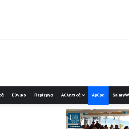
μός για κραχ τύπου 1929 και τραπεζική κατάρρευση
κά
Εθνικά
Περίεργα
Αθλητικά
Αρθρα
SalaryW