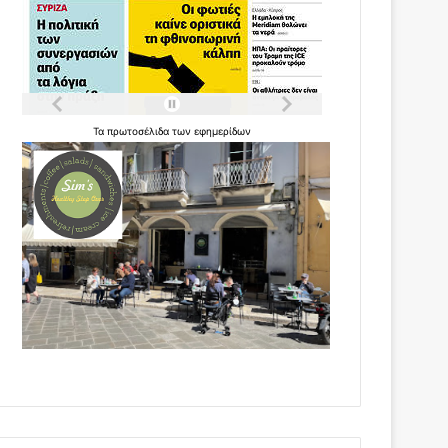
Τα
πρωτοσέλιδα
των
εφημερίδων