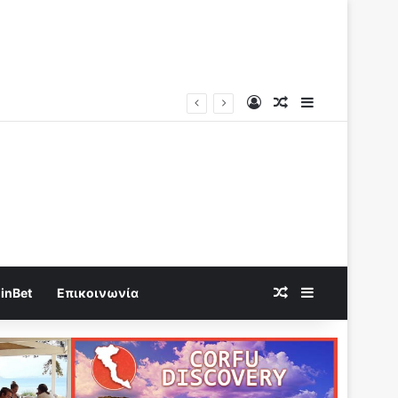
Log In
Random Article
Sidebar
Random Article
Sidebar
inBet
Επικοινωνία