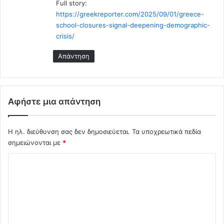
Full story:
https://greekreporter.com/2025/09/01/greece-
school-closures-signal-deepening-demographic-
crisis/
Απάντηση
Αφήστε μια απάντηση
Η ηλ. διεύθυνση σας δεν δημοσιεύεται.
Τα υποχρεωτικά πεδία
σημειώνονται με
*
Σ
χ
ό
λ
ι