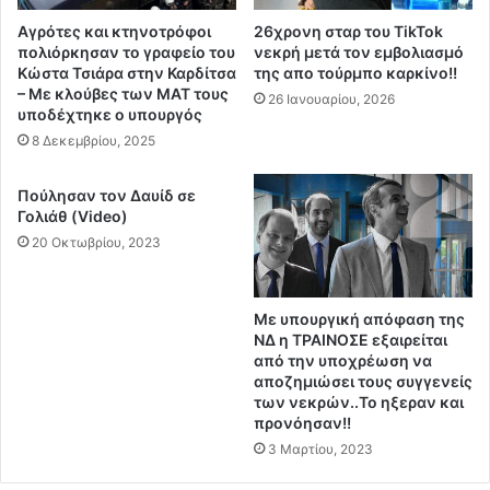
ς
ι
Αγρότες και κτηνοτρόφοι
26χρονη σταρ του TikTok
γ
θ
πολιόρκησαν το γραφείο του
νεκρή μετά τον εμβολιασμό
ι
μ
Κώστα Τσιάρα στην Καρδίτσα
της απο τούρμπο καρκίνο!!
α
ο
– Με κλούβες των ΜΑΤ τους
26 Ιανουαρίου, 2026
τ
ύ
υποδέχτηκε ο υπουργός
η
τ
8 Δεκεμβρίου, 2025
ν
ο
α
υ
Πούλησαν τον Δαυίδ σε
λ
θ
Γολιάθ (Video)
ή
η
20 Οκτωβρίου, 2023
θ
ρ
ε
ί
ι
ο
α
υ
Με υπουργική απόφαση της
κ
,
ΝΔ η ΤΡΑΙΝΟΣΕ εξαιρείται
α
από την υποχρέωση να
μ
αποζημιώσει τους συγγενείς
ι
έ
των νεκρών..Το ηξεραν και
τ
σ
προνόησαν!!
η
ω
3 Μαρτίου, 2023
ν
λ
Δ
ο