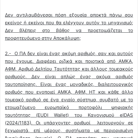
Δεν αντιλαμβάνεσαι πόση εξουσία αποκτά πάνω σου
εκείνος ή εκείνοι που θα ελέγχουν αυτόν το μηχανισμό;
Δεν βλέπεις στο βάθος να προετοιμάζεται το
προφητευόμενο στην Αποκάλυψη;
2.- Ο ΠΑ δεν είναι ένας ακόμη αριθμός, σαν και αυτούς
που έχουμε. Διαφέρει ριζικά και ποιοτικά από ΑΜΚΑ,
ΑΦΜ, Αριθμό Δελτίου Ταυτότητας και άλλους τομεακούς
αριθμούς. Δεν είναι απλώς ένας ακόμα αριθμός
ταυτοποίησης. Είναι ένας μοναδικός, διαλειτουργικός
αριθμός που ενοποιεί ΑΜΚΑ, ΑΦΜ, ΗΤ και κάθε άλλο
τομεακό αριθμό σε ένα ενιαίο σύστημα, συμβατό με το
ετοιμαζόμενο ευρωπαϊκό πορτοφόλι ψηφιακής
ταυτότητας (EUDI Wallet) του Κανονισμού eIDAS
(2024/1183). Οι υπάρχοντες αριθμοί λειτουργούν σε
ξεχωριστά, επί μέρους, συστήματα με περιορισμένη