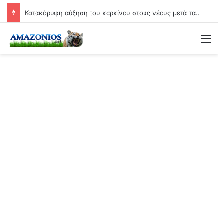
Κατακόρυφη αύξηση του καρκίνου στους νέους μετά τα εμβόλια Covid: Άνοδος έως και 71% σε ορισμένες μορφές της νόσου!
Μ