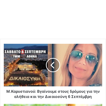
Μ
.
Κ
α
ρ
υ
σ
τ
ι
α
Μ.Καρυστιανού: Βγαίνουμε στους δρόμους για την
ν
αλήθεια και την Δικαιοσύνη 6 Σεπτέμβρη
ο
ύ