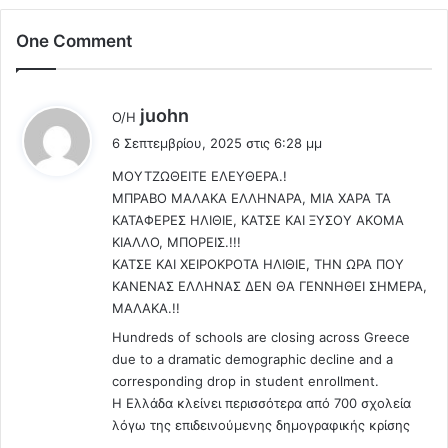
ι
γ
κ
ι
One Comment
α
σ
ι
τ
ο
ώ
λ
σ
juohn
ν
Ο/Η
ύ
έ
κ
6 Σεπτεμβρίου, 2025 στις 6:28 μμ
ν
α
ε
η
ΜΟΥΤΖΩΘΕΙΤΕ ΕΛΕΥΘΕΡΑ.!
ι
ι
6
T
ΜΠΡΑΒΟ ΜΑΛΑΚΑ ΕΛΛΗΝΑΡΑ, ΜΙΑ ΧΑΡΑ ΤΑ
:
Σ
A
ΚΑΤΑΦΕΡΕΣ ΗΛΙΘΙΕ, ΚΑΤΣΕ ΚΑΙ ΞΥΣΟΥ ΑΚΟΜΑ
ε
X
ΚΙΑΛΛΟ, ΜΠΟΡΕΙΣ.!!!
π
I
ΚΑΤΣΕ ΚΑΙ ΧΕΙΡΟΚΡΟΤΑ ΗΛΙΘΙΕ, ΤΗΝ ΩΡΑ ΠΟΥ
τ
S
ΚΑΝΕΝΑΣ ΕΛΛΗΝΑΣ ΔΕΝ ΘΑ ΓΕΝΝΗΘΕΙ ΣΗΜΕΡΑ,
έ
!
ΜΑΛΑΚΑ.!!
μ
!
Hundreds of schools are closing across Greece
β
!
due to a dramatic demographic decline and a
ρ
corresponding drop in student enrollment.
η
Η Ελλάδα κλείνει περισσότερα από 700 σχολεία
λόγω της επιδεινούμενης δημογραφικής κρίσης