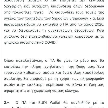
διασύνδεση (τομείς). Ο ΠΑ επιτρέπει την κεντρική
διαχείριση και αυτόματη διασύνδεση όλων δεδομένων
από πολλαπλές πηγές. Θα διασυνδέει τους τομείς της
υγείας, των τραπεζών, των δημοσίων υπηρεσιών κ.α. Εκεί
προγραμματίζεται να ενταχθεί ο ΠΑ από το τέλος 2026,
για να διευκολύνει τη συγκέντρωση δεδομένων. Κάτι
ανάλογο δεν επιχειρήθηκε να γίνει επί κορονοϊού με το
ψηφιακό πιστοποιητικό COVID;
Όπως καταλαβαίνεις, ο ΠΑ θα γίνει το μέσο που θα
επιτρέπει την πλήρη ιχνηλάτηση της ζωής μας. Ένα
τυραννικό καθεστώς, ακόμα και ένα απλός κακόβουλος
αναλυτής, θα μπορούσε με τη χρήση των πληροφοριών
αυτών στην καλλίτερη περίπτωση να κάνει τη ζωή μας
αφόρητη και στη χειρότερη να μας ελέγχει.
3.
– Ο ΠΑ και EUDI Wallet θα συνδεθούν με το