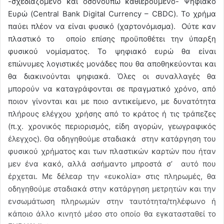
-σχεδιαζόμενο και οσονούπω καθιερούμενο- Ψηφιακό
Ευρώ (Central Bank Digital Currency – CBDC). Το χρήμα
παύει πλέον να είναι φυσικό (χαρτονόμισμα). Ούτε καν
πλαστικό το οποίο επίσης προϋποθέτει την ύπαρξη
φυσικού νομίσματος. Το ψηφιακό ευρώ θα είναι
επώνυμες λογιστικές μονάδες που θα αποθηκεύονται και
θα διακινούνται ψηφιακά. Όλες οι συναλλαγές θα
μπορούν να καταγράφονται σε πραγματικό χρόνο, από
ποιον γίνονται και με ποιο αντικείμενο, με δυνατότητα
πλήρους ελέγχου χρήσης από το κράτος ή τις τράπεζες
(π.χ. χρονικός περιορισμός, είδη αγορών, γεωγραφικός
έλεγχος). Θα οδηγηθούμε σταδιακά στην κατάργηση του
φυσικού χρήματος και των πλαστικών καρτών που ήταν
μεν ένα κακό, αλλά ασήμαντο μπροστά σ’ αυτό που
έρχεται. Με δέλεαρ την «ευκολία» στις πληρωμές, θα
οδηγηθούμε σταδιακά στην κατάργηση μετρητών και την
ενσωμάτωση πληρωμών στην ταυτότητα/τηλέφωνο ή
κάποιο άλλο κινητό μέσο στο οποίο θα εγκατασταθεί το