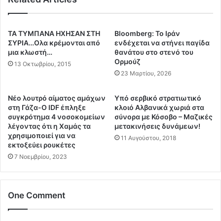
ε
Ξ
ρ
α
ι
ν
ΤΑ ΤΥΜΠΑΝΑ ΗΧΗΣΑΝ ΣΤΗ
Bloomberg: Το Ιράν
κ
ά
ΣΥΡΙΑ…Ολα κρέμονται από
ενδέχεται να στήνει παγίδα
α
π
μια κλωστή…
θανάτου στο στενό του
ν
Ορμούζ
ρ
13 Οκτωβρίου, 2015
ι
ο
23 Μαρτίου, 2026
κ
σ
έ
ω
Νέο λουτρό αίματος αμάχων
Υπό σερβικό στρατιωτικό
ς
ρ
στη Γάζα-Ο IDF έπληξε
κλοιό Αλβανικά χωριά στα
ε
ι
συγκρότημα 4 νοσοκομείων
σύνορα με Κόσοβο – Μαζικές
π
ν
λέγοντας ότι η Χαμάς τα
μετακινήσεις δυνάμεων!
ι
ή
χρησιμοποιεί για να
11 Αυγούστου, 2018
θ
α
εκτοξεύει ρουκέτες
έ
ν
7 Νοεμβρίου, 2023
σ
α
ε
κ
ι
ω
One Comment
ς
χ
κ
ή
α
Η