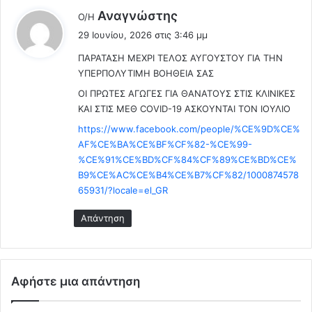
ι
Π
λ
Αναγνώστης
Ο/Η
ι
Α
έ
29 Ιουνίου, 2026 στις 3:46 μμ
ρ
-
ε
α
Ι
ΠΑΡΑΤΑΣΗ ΜΕΧΡΙ ΤΕΛΟΣ ΑΥΓΟΥΣΤΟΥ ΓΙΑ ΤΗΝ
ι
ν
ρ
ΥΠΕΡΠΟΛΥΤΙΜΗ ΒΟΗΘΕΙΑ ΣΑΣ
:
ι
ά
ΟΙ ΠΡΩΤΕΣ ΑΓΩΓΕΣ ΓΙΑ ΘΑΝΑΤΟΥΣ ΣΤΙΣ ΚΛΙΝΙΚΕΣ
κ
ν
ΚΑΙ ΣΤΙΣ ΜΕΘ COVID-19 ΑΣΚΟΥΝΤΑΙ ΤΟΝ ΙΟΥΛΙΟ
ά
α
https://www.facebook.com/people/%CE%9D%CE%
ν
AF%CE%BA%CE%BF%CF%82-%CE%99-
τ
%CE%91%CE%BD%CF%84%CF%89%CE%BD%CE%
ί
B9%CE%AC%CE%B4%CE%B7%CF%82/1000874578
π
65931/?locale=el_GR
ο
ι
Απάντηση
ν
α
Αφήστε μια απάντηση