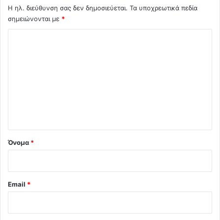
Η ηλ. διεύθυνση σας δεν δημοσιεύεται.
Τα υποχρεωτικά πεδία
σημειώνονται με
*
Σ
χ
ό
λ
ι
ο
*
Όνομα
*
Email
*