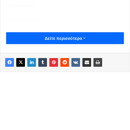
Κοστουτσένκο.
pentapostagma.gr
Δείτε περισσότερα