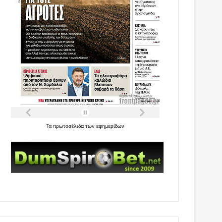
Τα
πρωτοσέλιδα
των
εφημερίδων