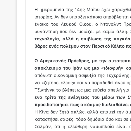
Η ημερομηνία της 14ης Μαΐου έχει χαραχθεί
ιστορίας. Αν δεν υπάρξει κάποια απρόβλεπτη
ένοικο του Λευκού Οίκου, ο Ντόναλντ Τρα
συνάντηση που δεν μοιάζει με καμία άλλη.
τεχνολογία, αλλά η επιβίωση της παγκόσ
βάρος ενός πολέμου στον Περσικό Κόλπο π
Ο Αμερικανός Πρόεδρος, με την αυτοπεποί
αποκλεισμό του Ιράν ως μια «ιδιοφυή» κ
απόλυτη οικονομική ασφυξία της Τεχεράνης ε
να «ζητήσει έλεος» και να παραδοθεί άνευ όρ
Τζινπίνγκ το βλέπει ως μια ευθεία απειλή γι
ένα τρίτο της ενέργειας του μέσω των Σ
προειδοποιήσει πως ο κόσμος διολισθαίνει 
Η Κίνα δεν ζητά απλώς, αλλά απαιτεί την άμ
καταστήσει σαφές, τόσο δημόσια όσο και σε 
Σαλμάν, ότι η ελεύθερη ναυσιπλοΐα είναι 