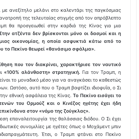
 με ανεξίτηλο μελάνι στο καλεντάρι της παγκόσμιας
 ανατροπή της τελευταίας στιγμής από τον απρόβλεπτο
μπ θα προσγειωθεί στην καρδιά της Κίνας για μια
Στην ατζέντα δεν βρίσκονται μόνο οι δασμοί και η
μιας οικονομίας, η οποία ασφυκτιά κάτω από το
ου το Πεκίνο θεωρεί «θανάσιμο σφάλμα».
θηση που τον διακρίνει, χαρακτήρισε τον ναυτικό
αι «100% αλάνθαστη» στρατηγική.
Για τον Τραμπ, η
ίναι το μοναδικό μέσο για να αναγκάσει το καθεστώς
ων. Ωστόσο, αυτό που ο Τραμπ βαφτίζει ιδιοφυΐα, ο Σι
α την εθνική ασφάλεια της Κίνας.
Το Πεκίνο εισάγει το
τενών του Ορμούζ και ο Κινέζος ηγέτης έχει ήδη
επικίνδυνα στον «νόμο της ζούγκλας».
εση επαναλειτουργία της θαλάσσιας διόδου. Ο Σι έχει
ιδιωτικές συνομιλίες με ηγέτες όπως ο Μοχάμεντ μπιν
αδιαπραγμάτευτη. Έτσι, ο Τραμπ φτάνει στο Πεκίνο