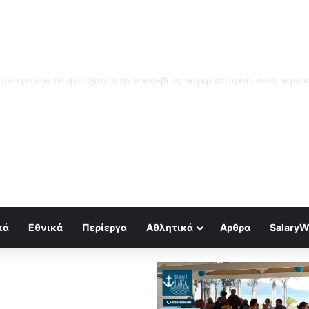
μός για κραχ τύπου 1929 και τραπεζική κατάρρευση
κά
Εθνικά
Περίεργα
Αθλητικά
Αρθρα
SalaryW