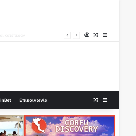
Log In
Random Article
Sidebar
Random Article
Sidebar
inBet
Επικοινωνία