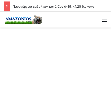
Παρενέργεια εμβολίων κατά Covid-19: «1,25 δις γυναίκες θα τεκνοποιήσουν ένα είδος ανθρώπου που δεν έχει υπάρξει μέχρι στιγμής»
Μ