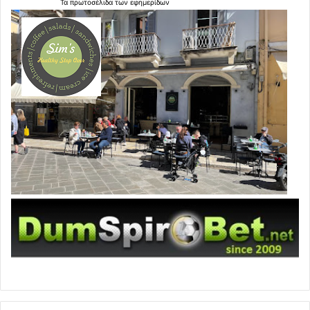
Τα
πρωτοσέλιδα
των
εφημερίδων