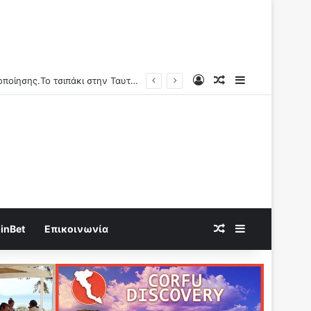
Log In
Random Article
Sidebar
Παρενέργεια εμβολίων κατά Covid-19: «1,25 δις γυναίκες θα τεκνοποιήσουν ένα είδος ανθρώπου που δεν έχει υπάρξει μέχρι στιγμής»
Random Article
Sidebar
inBet
Επικοινωνία