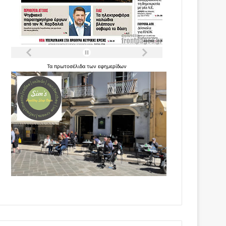
Τα
πρωτοσέλιδα
των
εφημερίδων