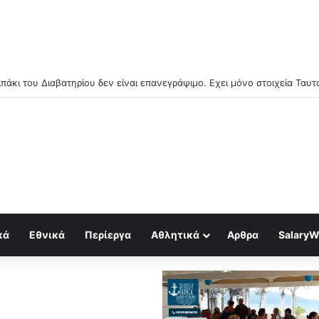
κά
Εθνικά
Περίεργα
Αθλητικά
Αρθρα
SalaryW