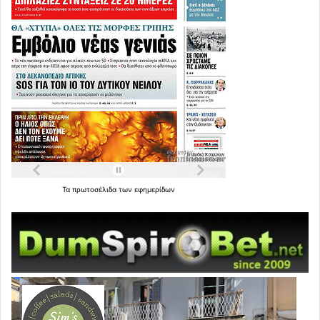
Τα
πρωτοσέλιδα
των
εφημερίδων