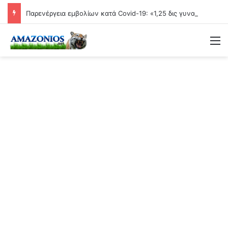
Παρενέργεια εμβολίων κατά Covid-19: «1,25 δις γυναίκες θα τεκνοποιήσουν ένα είδος ανθρώπου που δεν έχει υπάρξει μέχρι στιγμής»
Μ