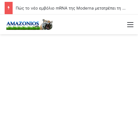
Πώς το νέο εμβόλιο mRNA της Moderna μετατρέπει τη γιαγιά σε βιολογικό όπλο
Μ