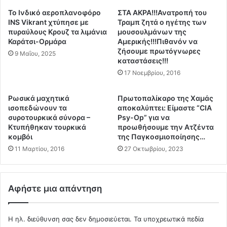
α
γ
To Ινδικό αεροπλανοφόρο
ΣΤΑ ΑΚΡΑ!!!Ανατροπή του
π
έ
INS Vikrant χτύπησε με
Τραμπ ζητά ο ηγέτης των
ό
ν
πυραύλους Κρουζ τα λιμάνια
μουσουλμάνων της
τ
Καράτσι-Ορμάρα
Αμερικής!!!Πιθανόν να
ε
ζήσουμε πρωτόγνωρες
η
ι
9 Μαΐου, 2025
καταστάσεις!!!
ν
έ
υ
17 Νοεμβρίου, 2016
ς
π
τ
ο
ο
Ρωσικά μαχητικά
Πρωτοπαλίκαρο της Χαμάς
γ
υ
ισοπεδώνουν τα
αποκαλύπτει: Είμαστε “CIA
ρ
ς
συροτουρκικά σύνορα –
Psy-Op” για να
α
σ
Κτυπήθηκαν τουρκικά
προωθήσουμε την Ατζέντα
φ
κομβόι
της Παγκοσμιοποίησης…
ε
ή
α
11 Μαρτίου, 2016
27 Οκτωβρίου, 2023
Κ
σ
α
φ
μ
α
Αφήστε μια απάντηση
έ
λ
ν
ε
ο
ί
Η ηλ. διεύθυνση σας δεν δημοσιεύεται.
Τα υποχρεωτικά πεδία
υ
ς