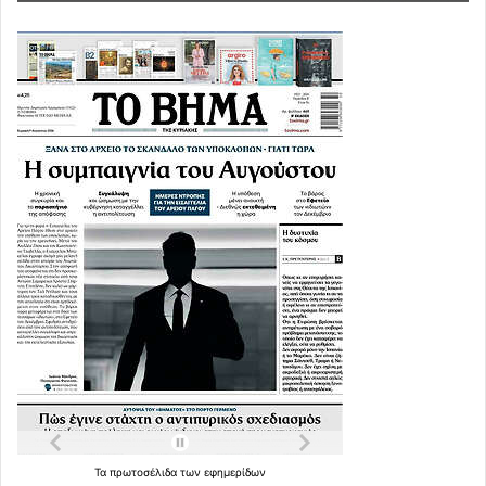
Τα
πρωτοσέλιδα
των
εφημερίδων