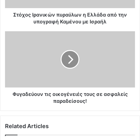
ρ
α
ν
Στόχος Ιρανικών πυραύλων η Ελλάδα από την
ι
υπογραφή Καμένου με Ισραήλ
κ
ώ
Φ
ν
υ
π
γ
υ
α
ρ
δ
α
ε
ύ
ύ
λ
ο
ω
υ
ν
ν
Φυγαδεύουν τις οικογένειές τους σε ασφαλείς
η
τ
παραδείσους!
Ε
ι
λ
ς
λ
ο
Related Articles
ά
ι
δ
κ
α
ο