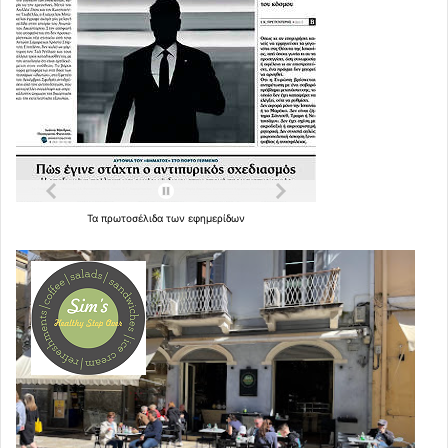
Τα
πρωτοσέλιδα
των
εφημερίδων