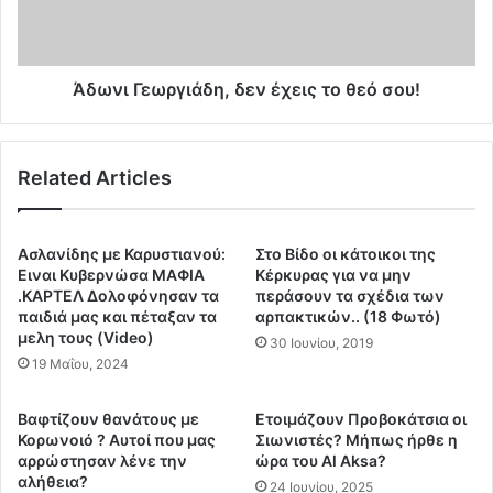
α
ε
τ
ω
ρ
ρ
ο
γ
Άδωνι Γεωργιάδη, δεν έχεις το θεό σου!
ύ
ι
π
ά
ρ
δ
Related Articles
ο
η
ς
,
ό
δ
λ
ε
Ασλανίδης με Καρυστιανού:
Στο Βίδο οι κάτοικοι της
ο
ν
Ειναι Κυβερνώσα ΜΑΦΙΑ
Κέρκυρας για να μην
υ
έ
.ΚΑΡΤΕΛ Δολοφόνησαν τα
περάσουν τα σχέδια των
ς
παιδιά μας και πέταξαν τα
αρπακτικών.. (18 Φωτό)
χ
μελη τους (Video)
τ
ε
30 Ιουνίου, 2019
ο
ι
19 Μαΐου, 2024
υ
ς
ς
τ
Βαφτίζουν θανάτους με
Ετοιμάζουν Προβοκάτσια οι
σ
ο
Κορωνοιό ? Αυτοί που μας
Σιωνιστές? Μήπως ήρθε η
υ
θ
αρρώστησαν λένε την
ώρα του Al Aksa?
ν
ε
αλήθεια?
24 Ιουνίου, 2025