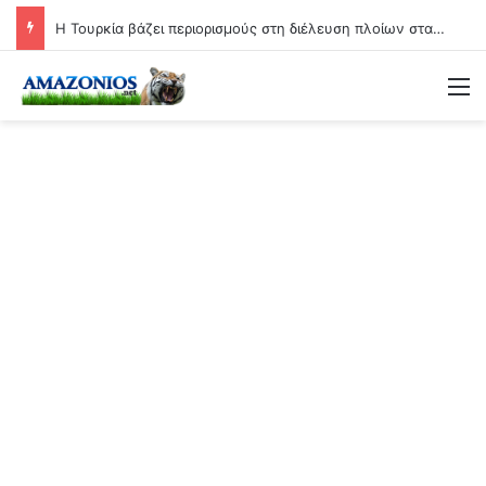
Η Τουρκία βάζει περιορισμούς στη διέλευση πλοίων στα στενά Δαρδανελίων!!
Μ