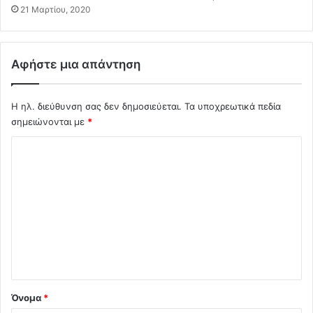
α
ό
21 Μαρτίου, 2020
ν
σ
θ
ο
ρ
υ
Αφήστε μια απάντηση
ώ
!
π
ο
Η ηλ. διεύθυνση σας δεν δημοσιεύεται.
Τα υποχρεωτικά πεδία
υ
σημειώνονται με
*
ς
μ
Σ
α
ς
χ
ό
λ
ι
ο
*
Όνομα
*