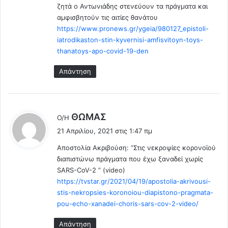
i
ζητά ο Αντωνιάδης στενεύουν τα πράγματα και
β
d
αμφισβητούν τις αιτίες θανάτου
ο
.
https://www.pronews.gr/ygeia/980127_epistoli-
λ
.
iatrodikaston-stin-kyvernisi-amfisvitoyn-toys-
ι
Ε
thanatoys-apo-covid-19-den
α
σ
σ
τ
Απάντηση
μ
ε
ό
ι
τ
λ
ο
α
λ
ΘΩΜΑΣ
υ
Ο/Η
ν
έ
σ
ε
21 Απριλίου, 2021 στις 1:47 πμ
τ
ε
γ
Αποστολία Ακριβούση: “Στις νεκροψίες κορονοϊού
ι
ι
γ
διαπιστώνω πράγματα που έχω ξαναδεί χωρίς
ς
ρ
:
Η
SARS-CoV-2 ” (video)
α
Π
https://tvstar.gr/2021/04/19/apostolia-akrivousi-
φ
Α
stis-nekropsies-koronoiou-diapistono-pragmata-
ο
σ
pou-echo-xanadei-choris-sars-cov-2-video/
τ
Απάντηση
ο