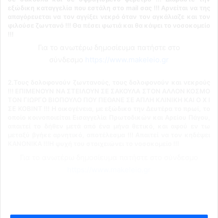
εξώδικη καταγγελία που εστάλη στο mail σας !!! Αρνείται να της
απαγόρευεται να τον αγγίξει νεκρό όταν τον αγκάλιαζε και τον
φιλούσε ζωντανό !!! Θα πέσει φωτιά και θα κάψει το νοσοκομείο
!!!
Για το ανωτέρω δημοσίευμα πατήστε στο
σύνδεσμο
https://www.makeleio.gr
2.Τους δολοφονούν ζωντανούς, τους δολοφονούν και νεκρούς
!!! ΕΠΙΜΕΝΟΥΝ ΝΑ ΣΤΕΙΛΟΥΝ ΣΕ ΣΑΚΟΥΛΑ ΣΤΟΝ ΑΛΛΟΝ ΚΟΣΜΟ
ΤΟΝ ΓΙΩΡΓΟ ΒΙΟΠΟΥΛΟ ΠΟΥ ΠΕΘΑΝΕ ΣΕ ΑΠΛΗ ΚΛΙΝΙΚΗ ΚΑΙ Ο Χ Ι
ΣΕ ΚΟΒΙΝΤ !!! Η οικογένεια, με εξώδικο την Δευτέρα το πρωί, το
οποίο κοινοποιείται Εισαγγελία Πρωτοδικών και Αρείου Πάγου,
απαιτεί το δήθεν μετά από ένα μήνα θετικό, και αφού εν τω
μεταξύ βγήκε αρνητικό, αποτέλεσμα !!! Απαιτεί να τον κηδέψει
ΚΑΝΟΝΙΚΑ !!!Η ψυχή του στοιχειώνει το νοσοκομείο !!!
Για το ανωτέρω δημοσίευμα πατήστε στο σύνδεσμο
https://www.makeleio.gr