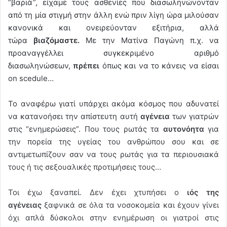
“βαριά”, είχαμε τους ασθενίες που διασωληνώνονταν
από τη μία στιγμή στην άλλη ενώ πριν λίγη ώρα μιλούσαν
κανονικά και ονειρεύονταν εξιτήρια, αλλά
τώρα
βιαζόμαστε.
Με την Ματίνα Παγώνη π.χ. να
προαναγγέλλει συγκεκριμένο αριθμό
διασωληνώσεων,
πρέπει
όπως και να το κάνεις να είσαι
on scedule…
Το αναφέρω γιατί υπάρχει ακόμα κόσμος που αδυνατεί
να κατανοήσει την απίστευτη αυτή
αγένεια
των γιατρών
στις “ενημερώσεις”. Που τους ρωτάς τα
αυτονόητα
για
την πορεία της υγείας του ανθρώπου σου και σε
αντιμετωπίζουν σαν να τους ρωτάς για τα περιουσιακά
τους ή τις σεξουαλικές προτιμήσεις τους…
Τοι έχω ξαναπεί. Δεν έχει χτυπήσει ο
ιός της
αγένειας
ξαφνικά σε όλα τα νοσοκομεία και έχουν γίνει
όχι απλά δύσκολοι στην ενημέρωση οι γιατροί στις