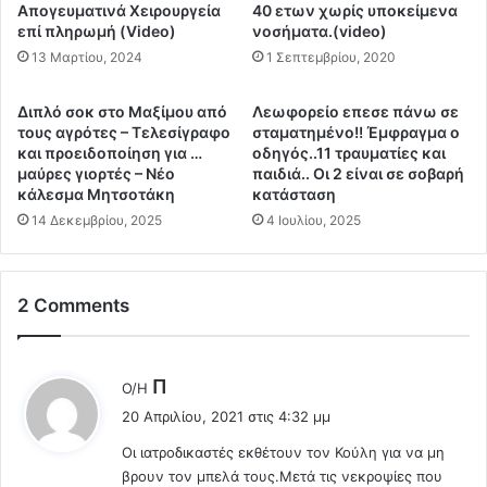
τ
σ
Απογευματινά Χειρουργεία
40 ετων χωρίς υποκείμενα
έ
επί πληρωμή (Video)
νοσήματα.(video)
β
σ
η
13 Μαρτίου, 2024
1 Σεπτεμβρίου, 2020
σ
τ
ε
ο
Διπλό σοκ στο Μαξίμου από
Λεωφορείο επεσε πάνω σε
ρ
ύ
τους αγρότες – Τελεσίγραφο
σταματημένο!! Έμφραγμα ο
ε
ν
και προειδοποίηση για …
οδηγός..11 τραυματίες και
ι
θ
μαύρες γιορτές – Νέο
παιδιά.. Οι 2 είναι σε σοβαρή
ς
α
κάλεσμα Μητσοτάκη
κατάσταση
ω
ν
14 Δεκεμβρίου, 2025
4 Ιουλίου, 2025
ρ
ά
ε
τ
ς
ο
μ
2 Comments
υ
ε
ς
τ
α
α
π
λ
Π
Ο/Η
τ
ο
έ
ο
20 Απριλίου, 2021 στις 4:32 μμ
C
ε
ν
o
Oι ιατροδικαστές εκθέτουν τον Κούλη για να μη
ι
ε
v
βρουν τον μπελά τους.Μετά τις νεκροψίες που
:
μ