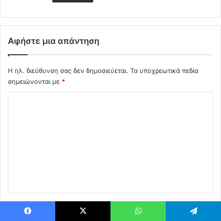
Υ
π
.
Υ
Αφήστε μια απάντηση
γ
ε
ί
Η ηλ. διεύθυνση σας δεν δημοσιεύεται.
Τα υποχρεωτικά πεδία
α
σημειώνονται με
*
ς
Σ
!
!
χ
!
ό
λ
ι
ο
*
Όνομα
*