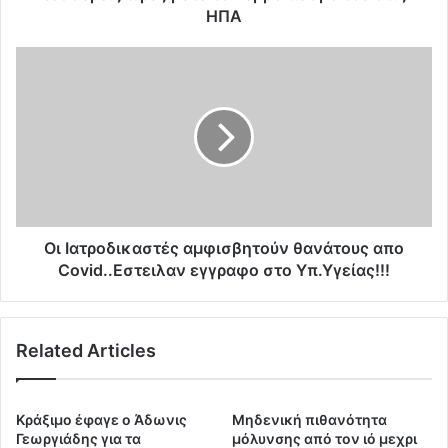
χ
ΗΠΑ
ρ
ο
O
ν
ι
ο
Ι
ς
α
π
τ
α
ρ
τ
ο
έ
δ
ρ
ι
α
κ
Oι Ιατροδικαστές αμφισβητούν θανάτους απο
ς
α
Covid..Εστειλαν εγγραφο στο Υπ.Υγείας!!!
7
σ
π
τ
α
έ
ι
Related Articles
ς
δ
α
ι
μ
ώ
φ
Κράξιμο έφαγε ο Άδωνις
Μηδενική πιθανότητα
ν
ι
Γεωργιάδης για τα
μόλυνσης από τον ιό μεχρι