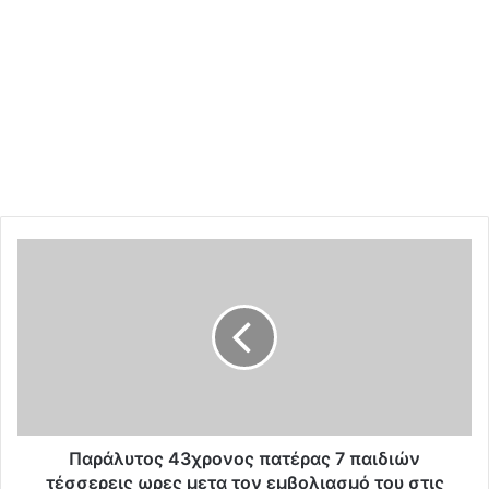
Π
α
ρ
ά
λ
υ
τ
ο
ς
4
Παράλυτος 43χρονος πατέρας 7 παιδιών
3
τέσσερεις ωρες μετα τον εμβολιασμό του στις