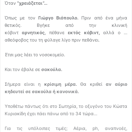
Όταν
“χρειάζεται”…
Όπως με τον
Γιώργο Βιόπουλο.
Πριν από ένα μήνα
θετικός. Βγήκε από την κλινική
κόβιντ
αρνητικός,
πέθανε
εκτός κόβιντ,
αλλά ο …
αθεόφοβος του τη φύλαγε λίγο πριν πεθάνει.
Έτσι
μας λέει το νοσοκομείο.
Και τον έβαλε σε
σακούλα.
Σήμερα είναι η
κρίσιμη μέρα.
Θα κριθεί
αν αύριο
κηδευτεί σε σακούλα ή κανονικά.
Υποθέτω πάντως ότι στο Σωτηρία, το οξυγόνο του Κώστα
Κυριακίδη έχει πάει πάνω από το 34 τώρα…
Για τις υπόλοιπες τιμές; Αέρια, ph, αναπνοές,