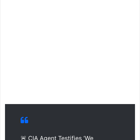
🚨 CIA Agent Testifies ‘We