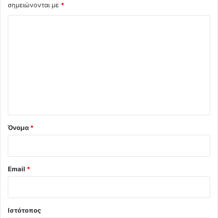
σημειώνονται με
*
Σ
χ
ό
λ
ι
ο
*
Όνομα
*
Email
*
Ιστότοπος