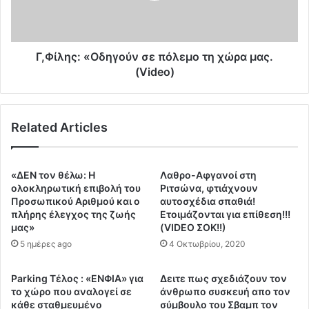
ί
ς
ο
:
ι
«
Ε
Ο
Γ,Φίλης: «Οδηγούν σε πόλεμο τη χώρα μας.
λ
δ
(Video)
λ
η
η
γ
ν
ο
ε
Related Articles
ύ
ς
ν
ε
σ
υ
ε
«ΔΕΝ τον θέλω: Η
Λαθρο-Αφγανοί στη
ρ
π
ολοκληρωτική επιβολή του
Ριτσώνα, φτιάχνουν
ω
ό
Προσωπικού Αριθμού και ο
αυτοσχέδια σπαθιά!
β
πλήρης έλεγχος της ζωής
Ετοιμάζονται για επίθεση!!!
λ
ο
μας»
(VIDEO ΣΟΚ!!)
ε
υ
μ
5 ημέρες ago
4 Οκτωβρίου, 2020
λ
ο
ε
τ
Parking Τέλος : «ΕΝΦΙΑ» για
Δειτε πως σχεδιάζουν τον
υ
η
το χώρο που αναλογεί σε
άνθρωπο συσκευή απο τον
τ
χ
κάθε σταθμευμένο
σύμβουλο του Σβαμπ τον