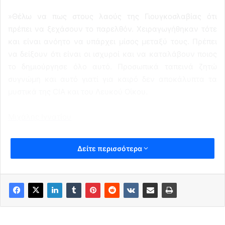
»Θέλω να πως στους λαούς της Γιουγκοσλαβίας ότι
πρέπει να ξεχάσουν το παρελθόν. Χειραγωγήθηκαν τότε
και είναι ανόητο να υπάρχει μίσος μεταξύ τους. Πρέπει
να δείξουν ότι είναι οι ισχυροί και να καταλάβουν ποιος
το δημιούργησε όλο αυτό. Προσωπικά ταπεινά ζητώ
συγνώμη και αυτό γιατί για καιρό δεν αποκάλυπτα τα
μυστικά της CIA και του Λευκού Οίκου.
Μιχάλης Ιγνατίου
Δείτε περισσότερα