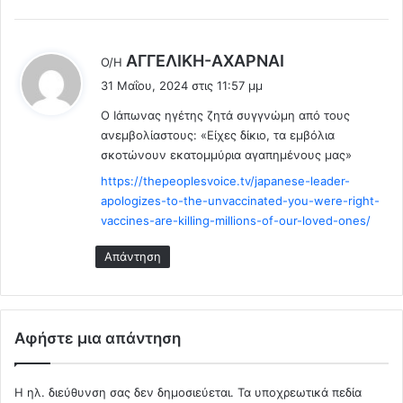
η
σ
η
λ
ΑΓΓΕΛΙΚΗ-ΑΧΑΡΝΑΙ
Ο/Η
ς
έ
31 Μαΐου, 2024 στις 11:57 μμ
τ
ε
ο
Ο Ιάπωνας ηγέτης ζητά συγγνώμη από τους
ι
υ
ανεμβολίαστους: «Είχες δίκιο, τα εμβόλια
:
β
σκοτώνουν εκατομμύρια αγαπημένους μας»
έ
https://thepeoplesvoice.tv/japanese-leader-
τ
apologizes-to-the-unvaccinated-you-were-right-
ο
vaccines-are-killing-millions-of-our-loved-ones/
…
Απάντηση
Αφήστε μια απάντηση
Η ηλ. διεύθυνση σας δεν δημοσιεύεται.
Τα υποχρεωτικά πεδία