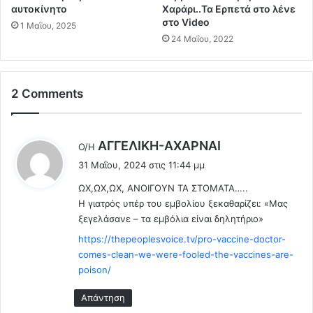
έ
ώ
αυτοκίνητο
Χαράρι..Τα Ερπετά στο λένε
ς
ρ
στο Video
1 Μαΐου, 2025
ψ
α
24 Μαΐου, 2022
ή
μ
φ
α
ι
ς
2 Comments
σ
.
α
(
ν
V
Υ
i
λ
ΑΓΓΕΛΙΚΗ-ΑΧΑΡΝΑΙ
Ο/Η
Π
d
έ
31 Μαΐου, 2024 στις 11:44 μμ
Ε
e
ε
Ρ
o
ΩΧ,ΩΧ,ΩΧ, ΑΝΟΙΓΟΥΝ ΤΑ ΣΤΟΜΑΤΑ…..
ι
τ
)
Η γιατρός υπέρ του εμβολίου ξεκαθαρίζει: «Μας
:
η
ξεγελάσανε – τα εμβόλια είναι δηλητήριο»
ς
https://thepeoplesvoice.tv/pro-vaccine-doctor-
κ
α
comes-clean-we-were-fooled-the-vaccines-are-
τ
poison/
ά
Απάντηση
ρ
γ