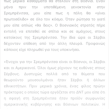
πως μερικά καθάρματα θα σταλούν στη Βοσνία. Έναν
μήνα πριν την υποτιθέμενη γενοκτονία στην
Σρεμπρένιτσα, μου είπε πως η πόλη θα «γίνει
πρωτοσέλιδο» σε όλο τον κόσμο. Όταν ρώτησα το γιατί
μου είπε απλώς «θα δεις». Ο Βοσνιακός στρατός πήρε
εντολή να επιτεθεί σε σπίτια και σε αμάχους, στους
κατοίκους της Σρεμπρένιτσα. Την ίδια ώρα οι Σέρβοι
δέχονταν επίθεση από την άλλη πλευρά. Προφανώς
κάποιος είχε πληρωθεί για τους υποκινήσει.
»Ένοχοι για την Σρεμπρένιτσα είναι οι Βόσνιοι, οι Σέρβοι
και οι Αμερικανοί. Όλοι όμως ρίχνουν τις ευθύνες στους
Σέρβους. Δυστυχώς πολλά από τα θύματα που
θεωρούντο μουσουλμάνοι ήταν Σέρβοι ή άλλων
εθνικοτήτων. Πριν μερικά χρόνια, ένας φίλος πρώην
πράκτορας ο οποίος τώρα εργάζεται στο ΔΝΤ μου είπε ότι
η σφαγή στη Σρεμπρένιτσα ήταν προϊόν συμφωνίας
αμερικανικής κυβέρνησης και Βόσνιων πολιτικών. Η