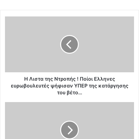
Η
Λ
ι
σ
τ
α
τ
η
ς
Ν
Η Λιστα της Ντροπής ! Ποίοι Ελληνες
τ
ευρωβουλευτές ψήφισαν ΥΠΕΡ της κατάργησης
ρ
του βέτο…
ο
π
Γ
ή
,
ς
Φ
!
ί
Π
λ
ο
η