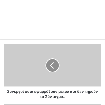
Σ
υ
ν
ε
ρ
γ
ο
ί
ό
σ
Συνεργοί όσοι εφαρμόζουν μέτρα και δεν τηρούν
ο
το Σύνταγμα..
ι