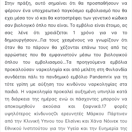
Στην πράξη, αυτό σημαίνει ότι θα προσπαθήσουν να
φέρουν ένα υποχρεωτικό παγκόσμιο εμβολιασμό που θα
εχει μέσα τον ιό και θα καταστρέφει των γενετικό κώδικα
σαν βιολογικό όπλο που είναι. Το εμβόλιο είναι έτοιμο, ας
σας λένε ότι χρειάζεται 1 χρόνο για να το
δημιουργήσουν…Για τους χεσμένους να γνωρίζουν ότι
όταν θα το πάρουν θα χέζονται επάνω τους από τις
αρρώστιες που θα εμφανιστούν μέσω του βιολογικού
όπλου του εμβολιασμού…Τα προηγούμενα εμβόλια
προκαλούσαν ναρκοληψία και από μελέτη στη Φινλανδία
συνδέεται πάλι το πανδημικό εμβόλιο Pandemrix για τη
τότε γρίπη με αύξηση του κινδύνου ναρκοληψίας στα
παιδιά. Η ναρκοληψία προκαλεί αυξημένη υπνηλία κατά
τη διάρκεια της ημέρας ενώ οι πάσχοντες μπορούν να
αποκοιμηθούν ακούσια και ξαφνικά.17 φορές
υψηλότερoς κίνδυνοςΟι ερευνητές Μάρκου Πάρτινεν
από την Κλινική Υπνου του Ελσίνκι και Χάνα Νόινεκ του
Εθνικού Ινστιτούτου για την Υγεία και την Ευημερία της