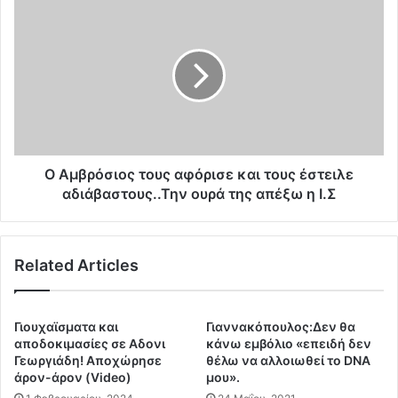
ε
Ο
φ
Α
α
μ
ρ
β
μ
ρ
ό
ό
ζ
σ
ο
ι
υ
ο
ν
ς
Ο Αμβρόσιος τους αφόρισε και τους έστειλε
μ
τ
αδιάβαστους..Την ουρά της απέξω η Ι.Σ
έ
ο
τ
υ
ρ
ς
Related Articles
α
α
κ
φ
α
ό
ι
ρ
Γιουχαϊσματα και
Γιαννακόπουλος:Δεν θα
δ
ι
αποδοκιμασίες σε Αδονι
κάνω εμβόλιο «επειδή δεν
ε
σ
Γεωργιάδη! Αποχώρησε
θέλω να αλλοιωθεί το DNA
ν
άρον-άρον (Video)
μου».
ε
τ
κ