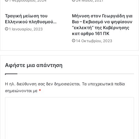
1 Φεβρουαρίου, 2024
24 Μαΐου, 2021
η
α
ρ
ι
Τραγική μείωση του
Μήνυση στον Γεωργιάδη για
ο
τ
Ελληνικού πληθυσμού…
Βια – Εκβιασμό να ψηφίσουν
ύ
ο
“εκλεκτή” της Κυβέρνησης
1 Ιανουαρίου, 2023
ν
υ
κατ αρθρο 161 ΠΚ
τ
ς
14 Οκτωβρίου, 2023
ο
έ
Σ
σ
ύ
τ
ν
ε
Αφήστε μια απάντηση
τ
ι
α
λ
γ
Η ηλ. διεύθυνση σας δεν δημοσιεύεται.
Τα υποχρεωτικά πεδία
ε
μ
α
σημειώνονται με
*
α
δ
Σ
.
ι
.
ά
χ
β
ό
α
σ
λ
τ
ι