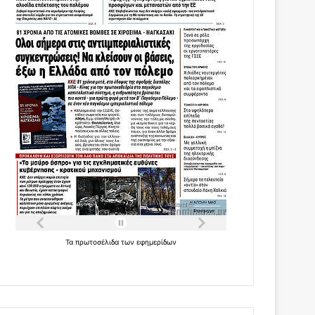
Τα
πρωτοσέλιδα
των
εφημερίδων