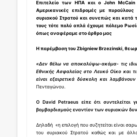
Επιτελείο των ΗΠΑ και ο John McCain
Αμερικανικές επιδρομές με πυραύλους c
συριακού Στρατού και συνεπώς και κατά 
τους τότε πολύ απλά έχουμε πόλεμο Ρωσί
όπως αναφέραμε στο άρθρο μας
Η παρέμβαση του Zbigniew Brzezinski, θεωρ
«Δεν θέλω να αποκαλύψω-ακόμα- τις ιδιω
Εθνικής Ασφαλείας στο Λευκό Οίκο και τ
είναι εξαιρετικά δύσκολη και λαμβάνου
Πενταγώνου.
Ο David Petraeus είπε ότι συντελείται 
βομβαρδισμούς εναντίον των συριακών δυ
Δηλαδή «η επιλογή που συζητείται είναι σαρ
του συριακού Στρατού καθώς και με άλλα