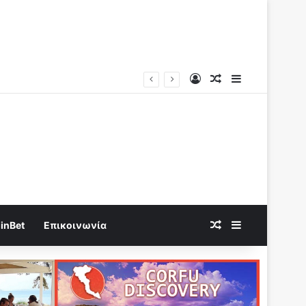
Log In
Random Article
Sidebar
Ν.Αντωνιάδης: Γνώριζαν τι συνέβαινε..Η πραγματική αιτία των αιφνίδιων θανάτων θα βεβαιώνεται και ερχονται οι μέγιστες ποινές!!
Random Article
Sidebar
inBet
Επικοινωνία