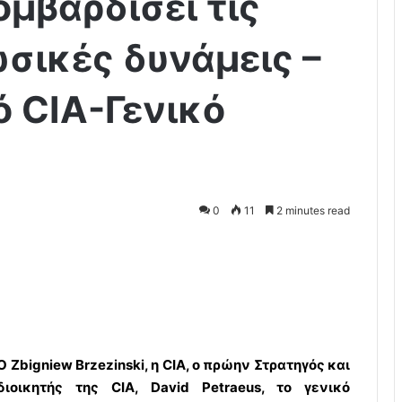
μβαρδίσει τις
ωσικές δυνάμεις –
ό CIA-Γενικό
0
11
2 minutes read
O Zbigniew Brzezinski, η CIA, o πρώην Στρατηγός και
διοικητής της CIA, David Petraeus, το γενικό