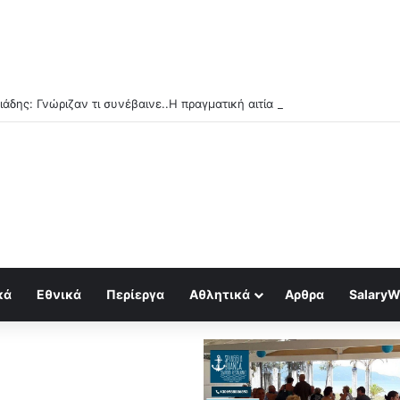
κά
Εθνικά
Περίεργα
Αθλητικά
Αρθρα
SalaryW