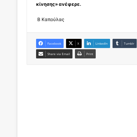
κίνησης» ανέφερε.
B Kαπούλας
Facebook
X
LinkedIn
Tumblr
Share via Email
Print