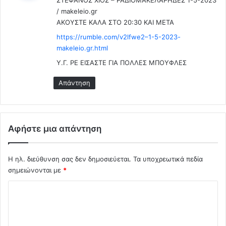
ι
(
/ makeleio.gr
:
V
AKOYΣTE KAΛA ΣΤΟ 20:30 KAI META
i
https://rumble.com/v2lfwe2–1-5-2023-
d
makeleio.gr.html
e
o
Υ.Γ. ΡΕ ΕΙΣΑΣΤΕ ΓΙΑ ΠΟΛΛΕΣ ΜΠΟΥΦΛΕΣ
)
Απάντηση
Αφήστε μια απάντηση
Η ηλ. διεύθυνση σας δεν δημοσιεύεται.
Τα υποχρεωτικά πεδία
σημειώνονται με
*
Σ
χ
ό