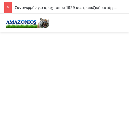
Συναγερμός για κραχ τύπου 1929 και τραπεζική κατάρρευση
Μ