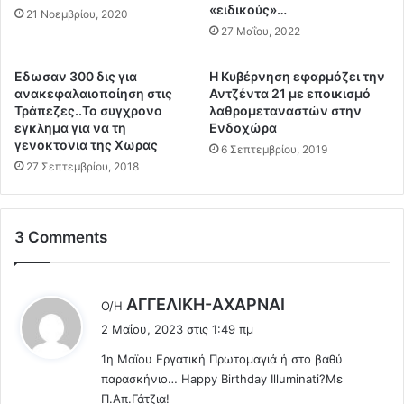
σ
«ειδικούς»…
τ
21 Νοεμβρίου, 2020
ο
α
27 Μαΐου, 2022
τ
δ
ά
ρ
Eδωσαν 300 δις για
Η Κυβέρνηση εφαρμόζει την
κ
ο
ανακεφαλαιοποίηση στις
Αντζέντα 21 με εποικισμό
η
μ
Τράπεζες..Το συγχρονο
λαθρομεταναστών στην
ς
έ
εγκλημα για να τη
Ενδοχώρα
ο
α
γενοκτονια της Χωρας
6 Σεπτεμβρίου, 2019
δ
ς
27 Σεπτεμβρίου, 2018
ή
π
γ
ο
η
υ
σ
3 Comments
π
ε
ή
σ
γ
τ
ε
λ
AΓΓΕΛΙΚΗ-ΑΧΑΡΝΑΙ
Ο/Η
ο
σ
έ
2 Μαΐου, 2023 στις 1:49 πμ
ν
τ
ε
θ
ο
1η Μαϊου Εργατική Πρωτομαγιά ή στο βαθύ
ι
ά
ν
παρασκήνιο… Happy Birthday Illuminati?Με
:
ν
ο
Π.Απ.Γάτζια!