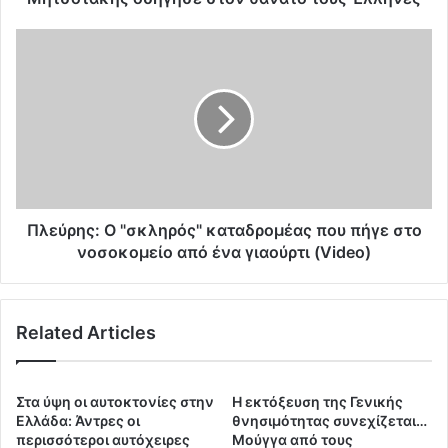
έ
ο
Π
ν
λ
σ
ε
τ
ύ
ο
ρ
ι
η
χ
ς
ε
:
ί
Ο
α
"
Πλεύρης: Ο "σκληρός" καταδρομέας που πήγε στο
τ
σ
νοσοκομείο από ένα γιαούρτι (Video)
ο
κ
υ
λ
Ε
η
Related Articles
Ο
ρ
Φ
ό
ο
ς
Μ
"
Στα ύψη οι αυτοκτονίες στην
Η εκτόξευση της Γενικής
η
κ
Ελλάδα: Άντρες οι
θνησιμότητας συνεχίζεται…
τ
α
περισσότεροι αυτόχειρες
Μούγγα από τους