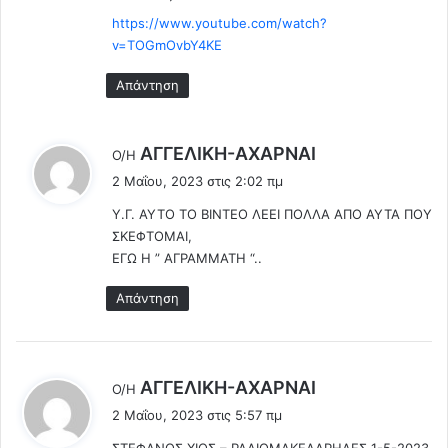
α
σ
τ
https://www.youtube.com/watch?
ο
ό
v=TOGmOvbY4KE
κ
τ
ο
Απάντηση
ο
μ
υ
ε
ς
ί
Έ
λ
ο
AΓΓΕΛΙΚΗ-ΑΧΑΡΝΑΙ
Ο/Η
λ
α
έ
2 Μαΐου, 2023 στις 2:02 πμ
λ
π
ε
η
ό
Υ.Γ. ΑΥΤΟ ΤΟ ΒΙΝΤΕΟ ΛΕΕΙ ΠΟΛΛΑ ΑΠΟ ΑΥΤΑ ΠΟΥ
ι
ν
έ
ΣΚΕΦΤΟΜΑΙ,
:
ε
ν
ΕΓΩ Η ” ΑΓΡΑΜΜΑΤΗ “..
ς
α
γ
Απάντηση
ι
α
ο
ύ
λ
ΑΓΓEΛΙΚΗ-ΑΧΑΡΝΑΙ
Ο/Η
ρ
έ
2 Μαΐου, 2023 στις 5:57 πμ
τ
ε
ι
ΣΤΕΦΑΝΟΣ ΧΙΟΣ – ΡΑΔΙΟΜΑΚΕΛΑΡΗΔΕΣ 1-5-2023