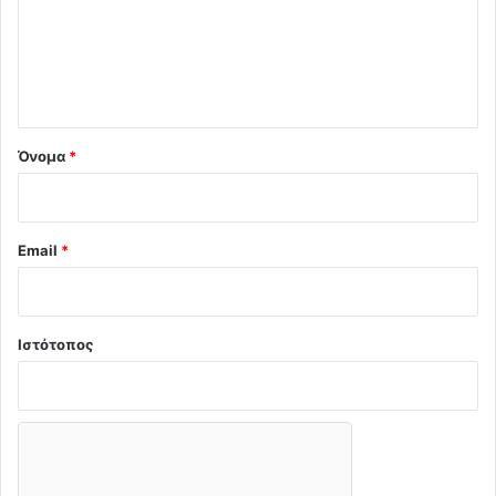
λ
ι
ο
*
Όνομα
*
Email
*
Ιστότοπος