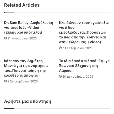
ι
Related Articles
ο
α
ί
τ
η
η
σ
Dr. Sam Bailey: Διαβούλευση
Κλειδώνουν τους υγιείς εξω
δ
α
για τους Iούς -Video
γιατί δεν
ι
ν
(Ελληνικοί υπότιτλοι)
εμβολιάζονται..Προσεχώς
α
.
τα ιδια απο την Χούντα και
21 Ιανουαρίου, 2023
γ
στην Χώρα μας..(Video)
.
ρ
.
7 Σεπτεμβρίου, 2021
α
Σ
φ
ε
Κάλεσαν τον Δημήτρη
Τα ιδια ξανά και ξανά..Εφυγε
ή
π
Μαντέ για τις αναρτήσεις
Ξαφνικά 28χρονη στη
τ
ό
του..Ποινικοποίηση της
Λάρισα!!
ο
σ
ελεύθερης άποψης
20 Δεκεμβρίου, 2025
υ
α
9 Σεπτεμβρίου, 2020
Α
λ
ν
ε
τ
π
ώ
Αφήστε μια απάντηση
τ
ν
ά
η
ο