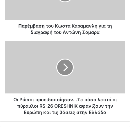
β
α
σ
η
τ
Παρέμβαση του Κωστα Καραμανλή για τη
ο
διαγραφή του Αντώνη Σαμαρα
υ
Κ
O
ω
ι
σ
Ρ
τ
ώ
α
σ
Κ
ο
α
ι
ρ
π
α
ρ
μ
ο
Oι Ρώσοι προειδοποίησαν...Σε πόσα λεπτά οι
α
ε
πύραυλοι RS-26 ORESHNIK αφανίζουν την
ν
ι
Ευρώπη και τις βάσεις στην Ελλάδα
λ
δ
ή
ο
γ
π