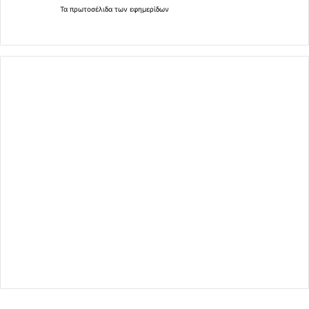
Τα
πρωτοσέλιδα
των
εφημερίδων