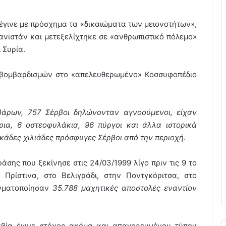
υ έγινε με πρόσχημα τα «δικαιώματα των μειονοτήτων»,
ανιστάν και μετεξελίχτηκε σε «ανθρωπιστικό πόλεμο»
 Συρία.
 βομβαρδισμών στο «απελευθερωμένο» Κοσσυφοπέδιο
άρων, 757 Σέρβοι δηλώνονταν αγνοούμενοι, είχαν
ρια, 6 οστεοφυλάκια, 96 πύργοι και άλλα ιστορικά
κάδες χιλιάδες πρόσφυγες Σέρβοι από την περιοχή.
άσης που ξεκίνησε στις 24/03/1999 λίγο πριν τις 9 το
Πρίστινα, στο Βελιγράδι, στην Ποντγκόριτσα, στο
αγματοποίησαν
35.788 μαχητικές αποστολές εναντίον
βία έγινε στόχος ακόμα και απαγορευμένου τύπου