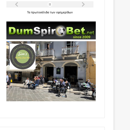
Τα
πρωτοσέλιδα
των
εφημερίδων