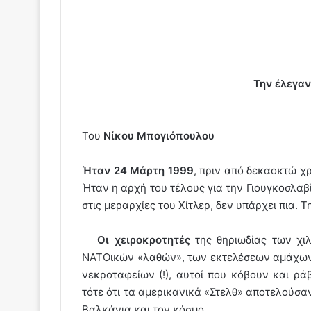
Την έλεγα
Του
Νίκου Μπογιόπουλου
Ήταν 24 Μάρτη 1999
, πριν από δεκαοκτώ χρ
Ήταν η αρχή του τέλους για την Γιουγκοσλαβ
στις μεραρχίες του Χίτλερ, δεν υπάρχει πια. 
Οι χειροκροτητές
της θηριωδίας των χι
ΝΑΤΟικών «λαθών», των εκτελέσεων αμάχων,
νεκροταφείων (!), αυτοί που κόβουν και ρά
τότε ότι τα αμερικανικά «Στελθ» αποτελούσα
Βαλκάνια και τον κόσμο.