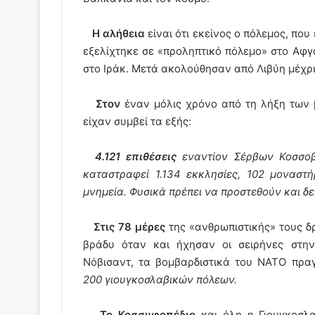
Η αλήθεια
είναι ότι εκείνος ο πόλεμος, πο
εξελίχτηκε σε «προληπτικό πόλεμο» στο Αφγ
στο Ιράκ. Μετά ακολούθησαν από Λιβύη μέχρι
Στον
έναν μόλις χρόνο από τη λήξη των
είχαν συμβεί τα εξής:
4.121 επιθέσεις
εναντίον Σέρβων Κοσσοβ
καταστραφεί 1.134 εκκλησίες, 102 μοναστή
μνημεία. Φυσικά πρέπει να προστεθούν και δε
Στις 78 μέρες
της «ανθρωπιστικής» τους δρ
βράδυ όταν και ήχησαν οι σειρήνες στην 
Νόβισαντ, τα βομβαρδιστικά του ΝΑΤΟ πρ
200 γιουγκοσλαβικών πόλεων.
Το Κοσσυφοπέδιο
και όλη η Γιουγκοσλα