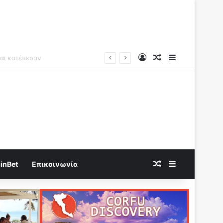
Log In
Random Article
Sidebar
Random Article
Sidebar
inBet
Επικοινωνία