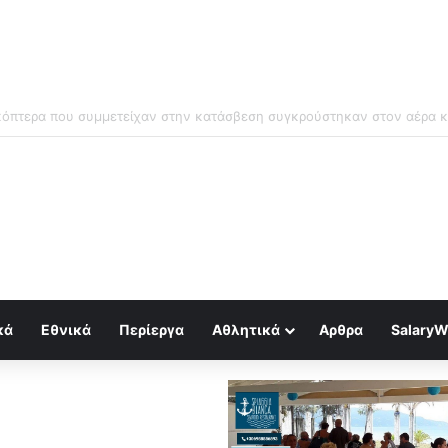
μός για κραχ τύπου 1929 και τραπεζική κατάρρευση
κά
Εθνικά
Περίεργα
Αθλητικά
Αρθρα
SalaryW