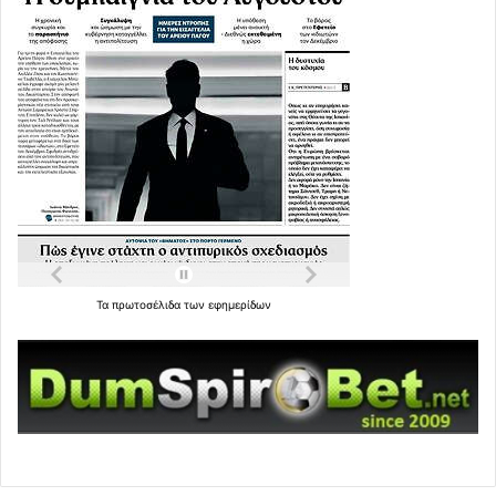
Τα
πρωτοσέλιδα
των
εφημερίδων