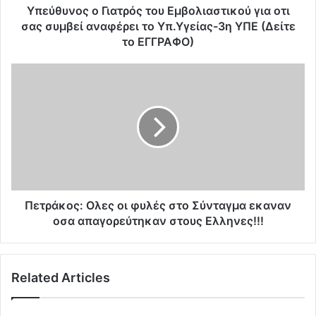
ο
Υπεύθυνος ο Γιατρός του Εμβολιαστικού για οτι
Γ
σας συμβεί αναφέρει το Υπ.Υγείας-3η ΥΠΕ (Δείτε
ι
το ΕΓΓΡΑΦΟ)
α
τ
Π
ρ
ε
ό
τ
ς
ρ
τ
ά
ο
κ
υ
ο
Ε
ς
μ
:
β
Ο
Πετράκος: Ολες οι φυλές στο Σύνταγμα εκαναν
ο
λ
οσα απαγορεύτηκαν στους Ελληνες!!!
λ
ε
ι
ς
α
ο
σ
Related Articles
ι
τ
φ
ι
υ