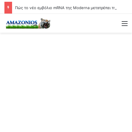
Πώς το νέο εμβόλιο mRNA της Moderna μετατρέπει τη γιαγιά σε βιολογικό όπλο
Μ