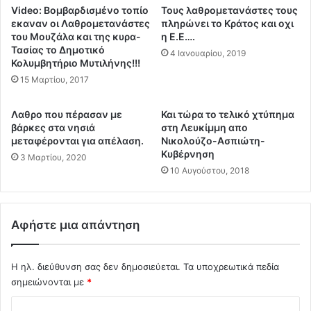
κ
λ
Video: Βομβαρδισμένο τοπίο
Τους λαθρομετανάστες τους
ο
έ
εκαναν οι Λαθρομετανάστες
πληρώνει το Κράτος και οχι
ύ
ς
του Μουζάλα και της κυρα-
η Ε.Ε….
γ
Τασίας το Δημοτικό
σ
4 Ιανουαρίου, 2019
ι
Κολυμβητήριο Μυτιλήνης!!!
τ
α
ο
15 Μαρτίου, 2017
ο
Σ
τ
ύ
Λαθρο που πέρασαν με
Και τώρα το τελικό χτύπημα
ι
ν
βάρκες στα νησιά
στη Λευκίμμη απο
σ
τ
μεταφέρονται για απέλαση.
Νικολούζο-Ασπιώτη-
α
α
Κυβέρνηση
3 Μαρτίου, 2020
ς
γ
10 Αυγούστου, 2018
σ
μ
υ
α
μ
ε
β
Αφήστε μια απάντηση
κ
ε
α
ί
ν
α
Η ηλ. διεύθυνση σας δεν δημοσιεύεται.
Τα υποχρεωτικά πεδία
α
ν
σημειώνονται με
*
ν
α
ο
Σ
φ