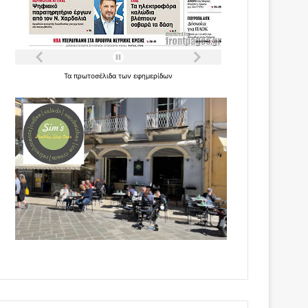
Τα
πρωτοσέλιδα
των
εφημερίδων