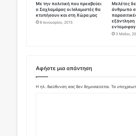
ς
Mε την πολιτική που πρεσβεύει
Μελέτες δε
ο Σαχλαμάρας οι Ισλαμιστές θα
άνθρωπο σε
η
κτυπήσουν και στη Χώρα μας
παρασιτικέ
Ε
εξάντληση 
λ
8 Ιανουαρίου, 2015
εντομοφαγί
λ
3 Μαΐου, 2
ά
δ
α
.
.
.
Αφήστε μια απάντηση
Η ηλ. διεύθυνση σας δεν δημοσιεύεται.
Τα υποχρεωτ
Σ
χ
ό
λ
ι