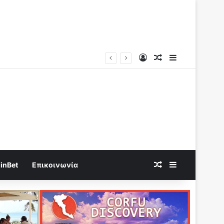
Log In
Random Article
Sidebar
Random Article
Sidebar
inBet
Επικοινωνία