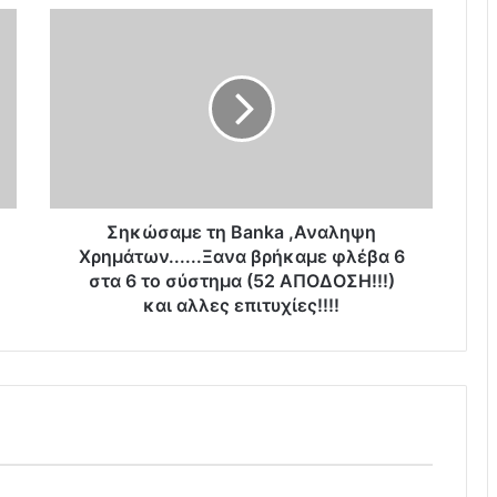
Σ
η
κ
ώ
σ
α
μ
ε
τ
η
Σηκώσαμε τη Banka ,Αναληψη
B
Χρημάτων......Ξανα βρήκαμε φλέβα 6
a
στα 6 το σύστημα (52 ΑΠΟΔΟΣΗ!!!)
n
και αλλες επιτυχίες!!!!
k
a
,
Α
ν
α
λ
η