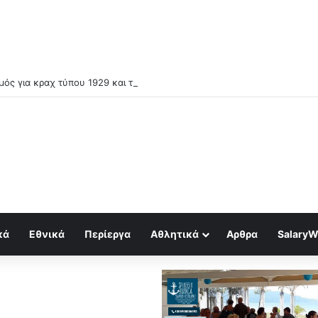
ός για κραχ τύπου 1929 και τραπεζική κατάρρευση
κά
Εθνικά
Περίεργα
Αθλητικά
Αρθρα
SalaryW