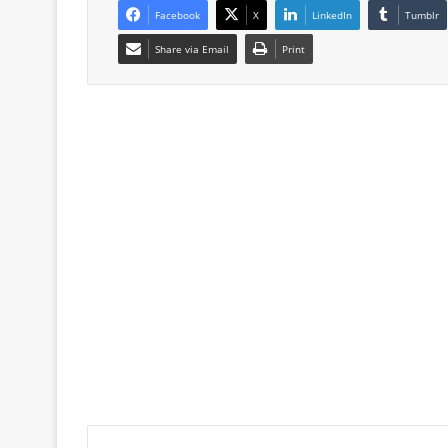
Facebook
X
LinkedIn
Tumblr
Share via Email
Print