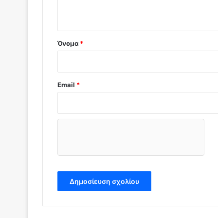
ο
*
Όνομα
*
Email
*