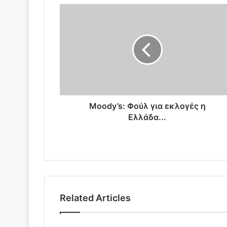
M
o
o
d
y
’
s
:
Φ
ο
Moody’s: Φούλ για εκλογές η
ύ
Ελλάδα...
λ
γ
ι
α
ε
κ
λ
Related Articles
ο
γ
έ