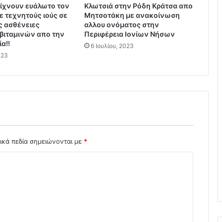
ίχνουν ευάλωτο τον
ψ
Κλωτσιά στην Ρόδη Κράτσα απο
 τεχνητούς ιούς σε
Μητσοτάκη με ανακοίνωση
η
ς ασθένειες
αλλου ονόματος στην
Χ
βιταμινών απο την
Περιφέρεια Ιονίων Νήσων
ρ
α!!
6 Ιουλίου, 2023
η
023
μ
ά
τ
ω
ν
.
.
.
.
ικά πεδία σημειώνονται με
*
.
.
Ξ
α
ν
α
β