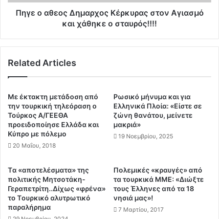
ο
ό
ς
Πηγε ο αθεος Δημαρχος Κέρκυρας στον Αγιασμό
ρ
Δ
και χάθηκε ο σταυρός!!!!
ν
η
ε
μ
υ
α
σ
Related Articles
ρ
η
χ
σ
ο
τ
ς
Με έκτακτη μετάδοση από
Ρωσικό μήνυμα και για
η
Κ
την τουρκική τηλεόραση ο
Ελληνικά Πλοία: «Είστε σε
ν
έ
Τούρκος A/ΓΕΕΘΑ
ζώνη θανάτου, μείνετε
Ε
προειδοποίησε Ελλάδα και
μακριά»
ρ
λ
Κύπρο με πόλεμο
κ
19 Νοεμβρίου, 2025
λ
υ
20 Μαΐου, 2018
η
ρ
ν
α
Tα «αποτελέσματα» της
Πολεμικές «κραυγές» από
ι
ς
πολιτικής Μητσοτάκη-
τα τουρκικά ΜΜΕ: «Διώξτε
κ
σ
Γεραπετρίτη..Δίχως «φρένα»
τους Έλληνες από τα 18
η
τ
το Tουρκικό αλυτρωτικό
νησιά μας»!
Τ
ο
παραλήρημα
7 Μαρτίου, 2017
η
ν
29 Νοεμβρίου, 2024