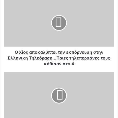
Ο
Χ
ί
ο
ς
α
π
ο
κ
α
Ο Χίος αποκαλύπτει την εκπόρνευση στην
λ
Ελληνικη Τηλεόραση...Ποιες τηλεπερσόνες τους
ύ
κάθισαν στα 4
π
τ
Π
ε
η
ι
γ
τ
ε
η
ο
ν
α
ε
θ
κ
ε
π