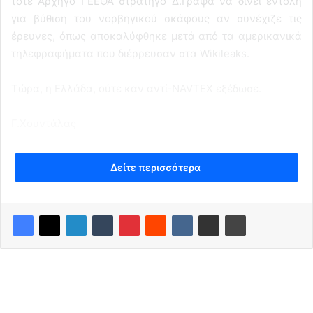
τότε Αρχηγό ΓΕΕΘΑ στρατηγό Δ.Γράψα να δίνει εντολή
για βύθιση του νορβηγικού σκάφους αν συνέχιζε τις
έρευνες, όπως αποκαλύφθηκε μετά από τα αμερικανικά
τηλεφραφήματα που διέρρευσαν στα Wikileaks.
Τώρα, η Ελλάδα, ούτε καν αντί-NAVTEX εξέδωσε.
Γ.Χουντάλας
Δείτε περισσότερα