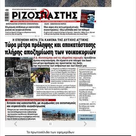
Τα
πρωτοσέλιδα
των
εφημερίδων