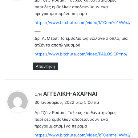
ι
α
λ
παρτίδες εμβολίων αποδεικνύουν ένα
α
:
ι
προγραμματισμένο πείραμα
κ
α
ό
-
https://www.bitchute.com/video/kTOemYe1AWnJ/
μ
π
—–
η
α
Δρ. Λι Μέριτ: Το εμβόλιο ως βιολογικό όπλο, μια
π
σ
ατζέντα αποπληθυσμού
α
α
ρ
https://www.bitchute.com/video/PAjLOSjCPYno/
.
α
.
Απάντηση
δ
Π
ο
έ
χ
φ
ή
τ
τ
λ
ε
AΓΓΕΛΙΚΗ-ΑΧΑΡΝΑΙ
Ο/Η
η
ι
έ
30 Ιανουαρίου, 2022 στις 5:06 πμ
ς
ο
ε
α
Τ
Δρ.Τζέιν Ρούμπι: Τοξικές και θανατηφόρες
ι
π
ρ
παρτίδες εμβολίων αποδεικνύουν ένα
:
ά
ι
προγραμματισμένο πείραμα
τ
ν
https://www.bitchute.com/video/kTOemYe1AWnJ/
η