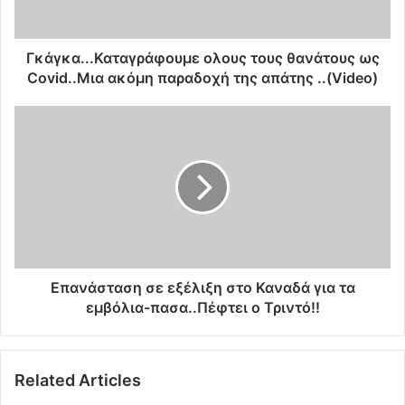
.
.
Κ
Γκάγκα...Καταγράφουμε ολους τους θανάτους ως
α
Covid..Μια ακόμη παραδοχή της απάτης ..(Video)
τ
α
Ε
γ
π
ρ
α
ά
ν
φ
ά
ο
σ
υ
τ
μ
α
ε
σ
ο
η
Επανάσταση σε εξέλιξη στο Καναδά για τα
λ
σ
εμβόλια-πασα..Πέφτει ο Τριντό!!
ο
ε
υ
ε
ς
ξ
Related Articles
τ
έ
ο
λ