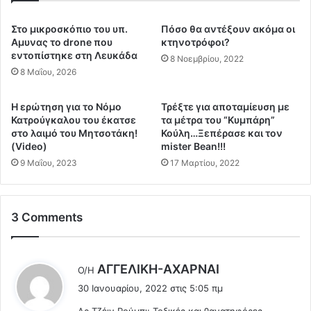
υ
ι
ς
ξ
Στο μικροσκόπιο του υπ.
Πόσο θα αντέξουν ακόμα οι
θ
η
Αμυνας το drone που
κτηνοτρόφοι?
α
σ
εντοπίστηκε στη Λευκάδα
8 Νοεμβρίου, 2022
ν
τ
8 Μαΐου, 2026
ά
ο
τ
Κ
Η ερώτηση για το Νόμο
Τρέξτε για αποταμίευση με
ο
α
Κατρούγκαλου του έκατσε
τα μέτρα του “Κυμπάρη”
υ
ν
στο λαιμό του Μητσοτάκη!
Κούλη…Ξεπέρασε και τον
ς
α
(Video)
mister Bean!!!
ω
δ
9 Μαΐου, 2023
17 Μαρτίου, 2022
ς
ά
C
γ
o
ι
v
α
3 Comments
i
τ
d
α
.
ε
λ
AΓΓΕΛΙΚΗ-ΑΧΑΡΝΑΙ
Ο/Η
.
μ
έ
Μ
β
30 Ιανουαρίου, 2022 στις 5:05 πμ
ε
ι
ό
Δρ.Τζέιν Ρούμπι: Τοξικές και θανατηφόρες