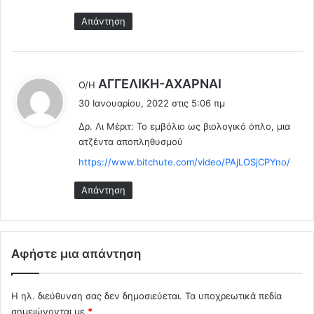
τ
ς
ό
Απάντηση
.
!
.
!
(
V
λ
AΓΓΕΛΙΚΗ-ΑΧΑΡΝΑΙ
Ο/Η
i
έ
d
30 Ιανουαρίου, 2022 στις 5:06 πμ
ε
e
Δρ. Λι Μέριτ: Το εμβόλιο ως βιολογικό όπλο, μια
ι
o
ατζέντα αποπληθυσμού
:
)
https://www.bitchute.com/video/PAjLOSjCPYno/
Απάντηση
Αφήστε μια απάντηση
Η ηλ. διεύθυνση σας δεν δημοσιεύεται.
Τα υποχρεωτικά πεδία
σημειώνονται με
*