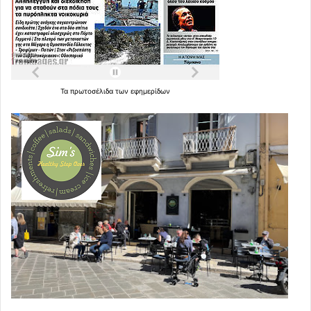
Τα
πρωτοσέλιδα
των
εφημερίδων