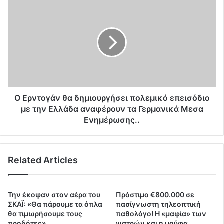
μ
Ο
ά
Ε
δ
ρ
α
ν
π
τ
ο
ο
υ
γ
α
ά
ν
ν
α
θ
Ο Ερντογάν θα δημιουργήσει πολεμικό επεισόδιο
κ
α
με την Ελλάδα αναφέρουν τα Γερμανικά Μεσα
ά
δ
Ενημέρωσης..
λ
η
υ
μ
ψ
ι
ε
Related Articles
ο
τ
υ
ι
ρ
ς
γ
Την έκοψαν στον αέρα του
Πρόστιμο €800.000 σε
…
ή
ΣΚΑΪ: «Θα πάρουμε τα όπλα
πασίγνωστη τηλεοπτική
.
σ
θα τιμωρήσουμε τους
παθολόγο! Η «μαφία» των
Ο
ε
προδότες»
γιατρών και η μούφα