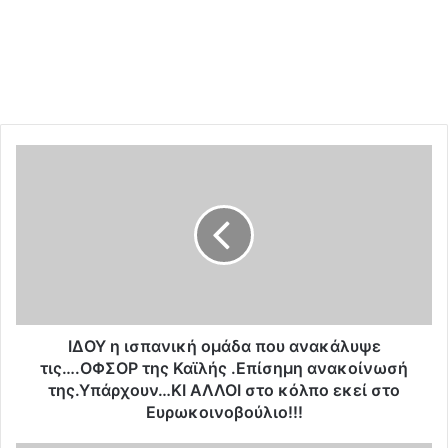
Ι
Δ
Ο
Υ
η
ι
σ
π
α
ν
ΙΔΟΥ η ισπανική ομάδα που ανακάλυψε
ι
τις….ΟΦΣΟΡ της Καϊλής .Επίσημη ανακοίνωσή
κ
της.Υπάρχουν…ΚΙ ΑΛΛΟΙ στο κόλπο εκεί στο
ή
Ευρωκοινοβούλιο!!!
ο