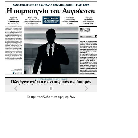
Τα
πρωτοσέλιδα
των
εφημερίδων