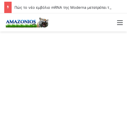
Πώς το νέο εμβόλιο mRNA της Moderna μετατρέπει τη γιαγιά σε βιολογικό όπλο
Μ