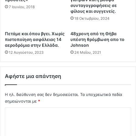
Φ
συνταγογραφήσεις σε
ι
7 Ιουνίου, 2018
Σ
φίλους και συγγενείς.
π
Ο
ο
18 Οκτωβρίου, 2024
Ρ
λ
τ
ε
Πετάμε και όπου βγει. Χωρίς
48χρονη από τη Θήβα
η
μ
πιστοποίηση ασφάλειας 14
υπέστη θρόμβωση απο το
ς
ι
αεροδρόμια στην Ελλάδα.
Johnson
Κ
κ
12 Αυγούστου, 2023
24 Μαΐου, 2021
α
ό
ϊ
ε
λ
π
ή
Αφήστε μια απάντηση
ε
ς
ι
.
σ
Ε
Η ηλ. διεύθυνση σας δεν δημοσιεύεται.
Τα υποχρεωτικά πεδία
ό
π
σημειώνονται με
*
δ
ί
ι
Σ
σ
ο
η
μ
χ
μ
ε
ό
η
τ