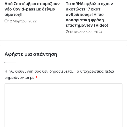
Κ
Από Σεπτέμβριο ετοιμάζουν
Tα mRNA εμβόλια έχουν
κ
α
νέο Covid-pass με δείγμα
σκοτώσει 17 εκατ.
ε
ν
αίματος!!
ανθρώπους»! Η πιο
μ
α
σοκαριστική φράση
12 Μαρτίου, 2022
ε
δ
επιστημόνων (Video)
T
ά
13 Ιανουαρίου, 2024
u
θ
r
α
b
φ
o
Αφήστε μια απάντηση
υ
Κ
λ
α
α
Η ηλ. διεύθυνση σας δεν δημοσιεύεται.
Τα υποχρεωτικά πεδία
ρ
κ
κ
σημειώνονται με
*
ί
ί
ζ
Σ
ν
ο
ο
ν
χ
μ
τ
ό
ε
α
τ
λ
ι
ά
π
ι
α
ρ