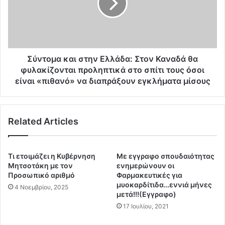
φ
ο
ο
μ
ς
α
τ
κ
ο
α
υ
ι
Σύντομα και στην Ελλάδα: Στον Καναδά θα
F
σ
φυλακίζονται προληπτικά στο σπίτι τους όσοι
o
τ
είναι «πιθανό» να διαπράξουν εγκλήματα μίσους
x
η
N
ν
e
Ε
w
Related Articles
λ
s
λ
δ
ά
ι
δ
Τι ετοιμάζει η Κυβέρνηση
Με εγγραφο σπουδαιότητας
α
α
Μητσοτάκη με τον
ενημερώνουν οι
γ
:
Προσωπικό αριθμό
Φαρμακευτικές για
ν
Σ
μυοκαρδίτιδα…εννιά μήνες
4 Νοεμβρίου, 2025
ώ
μετά!!!(Εγγραφο)
τ
σ
ο
17 Ιουλίου, 2021
τ
ν
η