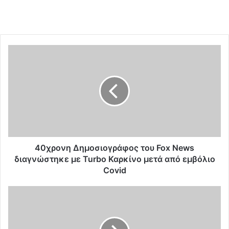
4
0
χ
ρ
ο
ν
η
Δ
η
μ
40χρονη Δημοσιογράφος του Fox News
ο
διαγνώστηκε με Turbo Καρκίνο μετά από εμβόλιο
σ
Covid
ι
ο
Σ
γ
ύ
ρ
ν
ά
τ