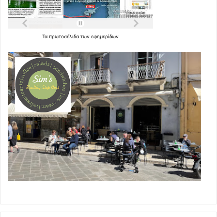
Τα
πρωτοσέλιδα
των
εφημερίδων