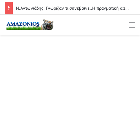
Ν.Αντωνιάδης: Γνώριζαν τι συνέβαινε..Η πραγματική αιτία των αιφνίδιων θανάτων θα βεβαιώνεται και ερχονται οι μέγιστες ποινές!!
Μ