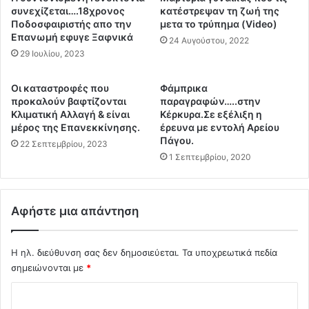
ρ
λ
συνεχίζεται….18χρονος
κατέστρεψαν τη ζωή της
ο
ε
Ποδοσφαιριστής απο την
μετα το τρύπημα (Video)
ε
Επανωμή εφυγε Ξαφνικά
υ
24 Αυγούστου, 2022
ι
θ
29 Ιουλίου, 2023
δ
ε
ο
ρ
Οι καταστροφές που
Φάμπρικα
π
ί
προκαλούν βαφτίζονται
παραγραφών…..στην
ο
α
Κλιματική Αλλαγή & είναι
Κέρκυρα.Σε εξέλιξη η
ί
ς
μέρος της Επανεκκίνησης.
έρευνα με εντολή Αρείου
η
β
Πάγου.
22 Σεπτεμβρίου, 2023
σ
ρ
1 Σεπτεμβρίου, 2020
ε
ί
γ
σ
ι
κ
α
Αφήστε μια απάντηση
ε
έ
τ
ν
α
α
Η ηλ. διεύθυνση σας δεν δημοσιεύεται.
Τα υποχρεωτικά πεδία
ι
ε
σημειώνονται με
*
σ
μ
τ
Σ
β
η