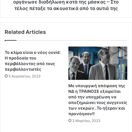
Ε
οργάνωσε διαδήλωση κατά της μάσκας – Στο
ο
υ
τέλος πέταξε τα ακουστικά από τα αυτιά της
Κ
α
Υ
γ
Τ
γ
Μ
Related Articles
ε
ό
λ
ρ
ά
ι
τ
Το κλίμα είναι ο νέος covid:
α
ο
Η προδοσία του
ς
υ
περιβάλλοντος από τους
κ
μ
περιβαλλοντιστές
α
ε
5 Αυγούστου, 2023
ι
τ
Με υπουργική απόφαση της
ξ
η
ΝΔ η ΤΡΑΙΝΟΣΕ εξαιρείται
ε
ν
από την υποχρέωση να
χ
μ
αποζημιώσει τους συγγενείς
ύ
η
των νεκρών..Το ηξεραν και
θ
τ
προνόησαν!!
η
έ
3 Μαρτίου, 2023
κ
ρ
α
α