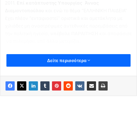
2011.
Επί κατάπτυστης Υπουργίας Άννας
Διαμαντοπούλου
και ενώ το θέμα “ΕΛΛΗΝΙΚΗ ΠΑΙΔΕΙΑ”
έχει πλέον “ενταφιαστεί” οριστικά και αμετάκλητα με
χιλιάδες μη αναστρέψιμες αντεθνικές παρεμβάσεις από
την πολιτική ηγεσία,
υπέβαλε ΠΑΡΑΙΤΗΣΗ
και αποφάσισε
να πολεμήσει από άλλα μετερίζια.
Δείτε περισσότερα