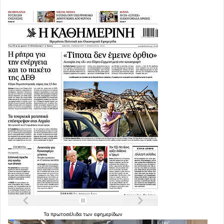
Τα
πρωτοσέλιδα
των
εφημερίδων