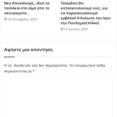
Νεα Αποκάλυψη…Ιδού τα
Τσιόρδας:Θα
ν
π
τσιπάκια στο αίμα απο τα
κατασκευάσουμε ιούς, για
σ
ο
σκευάσματα..
να παρασκευάσουμε
τ
υ
εμβόλια! Η δηλωση του πριν
16 Οκτωβρίου, 2021
ο
ο
την Πανδημία(Video)
ν
ρ
14 Ιουνίου, 2021
η
γ
σ
ά
ί
ν
.
ω
Αφήστε μια απάντηση
.
σ
Κ
ε
α
δ
Η ηλ. διεύθυνση σας δεν δημοσιεύεται.
Τα υποχρεωτικά πεδία
λ
ι
σημειώνονται με
*
ο
α
Σ
ύ
δ
ν
ή
χ
τ
λ
ό
η
ω
ν
σ
λ
Τ
η
ι
ο
κ