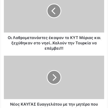
Λ
α
θ
ρ
ο
μ
ε
τ
Οι Λαθρομετανάστες έκαψαν το ΚΥΤ Μόριας και
α
ξεχύθηκαν στο νησί..Καλούν την Τουρκία να
ν
επέμβει!!!
ά
σ
Ν
τ
έ
ε
ο
ς
ς
έ
Κ
κ
Α
α
Υ
ψ
Γ
α
Α
ν
Σ
Νέος ΚΑΥΓΑΣ Ευαγγελάτου με την μητέρα που
τ