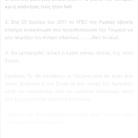
και η απάντηση τους ήταν ΝΑΙ.
2. Στις 25 Ιουλίου του 2011 το ΥΠΕΞ της Ρωσίας έβγαλε
επίσημη ανακοίνωση που προειδοποιούσε την Τουρκία να
μην πειράξει την Κύπρο ειδάλλως……….(δεν το λέω).
3. Θα μεταφερθεί τελικά η κρίση κάπου αλλού, π.χ. στην
Συρία;;
Ερώτηση 1η: θα επιτεθούν οι Τούρκοι είτε σε εμάς είτε
στους Κύπριους ή στη Συρία με την ανοχή της Αμερικής,
μετά τον εγκλωβισμό απο την τεράστια εσωτερική πίεση
που έχουν υποστεί απο τους Κούδρους;
Ερώτηση 2η: θα επιτεθούν οι Ρώσοι στην Τουρκία διότι
τους “χαλάει την δουλειά;;;