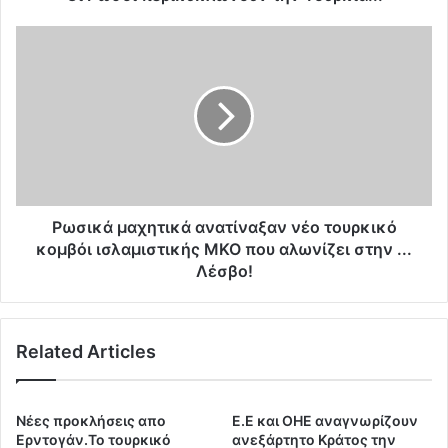
ι
κ
Ρ
υ
ω
κ
σ
λ
ι
ώ
κ
ν
ά
ο
μ
υ
α
ν
χ
τ
η
Ρωσικά μαχητικά ανατίναξαν νέο τουρκικό
η
τ
κομβόι ισλαμιστικής ΜΚΟ που αλωνίζει στην ...
ν
ι
Λέσβο!
Τ
κ
ο
ά
υ
α
Related Articles
ρ
ν
κ
α
ί
τ
α
ί
Νέες προκλήσεις απο
Ε.E και ΟΗΕ αναγνωρίζουν
.
ν
Ερντογάν.Το τουρκικό
ανεξάρτητο Κράτος την