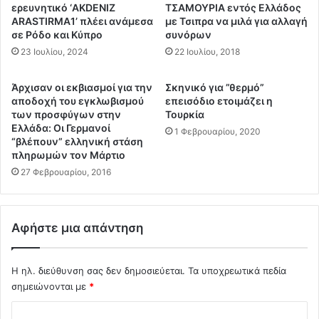
.
α
ερευνητικό ‘AKDENIZ
ΤΣΑΜΟΥΡΙΑ εντός Ελλάδος
.
ξ
ARASTIRMA1’ πλέει ανάμεσα
με Τσιπρα να μιλά για αλλαγή
σε Ρόδο και Κύπρο
συνόρων
α
ν
23 Ιουλίου, 2024
22 Ιουλίου, 2018
ν
έ
Άρχισαν οι εκβιασμοί για την
Σκηνικό για ”θερμό”
ο
αποδοχή του εγκλωβισμού
επεισόδιο ετοιμάζει η
τ
των προσφύγων στην
Τουρκία
ο
Ελλάδα: Οι Γερμανοί
1 Φεβρουαρίου, 2020
υ
“βλέπουν” ελληνική στάση
πληρωμών τον Μάρτιο
ρ
κ
27 Φεβρουαρίου, 2016
ι
κ
ό
Αφήστε μια απάντηση
κ
ο
μ
Η ηλ. διεύθυνση σας δεν δημοσιεύεται.
Τα υποχρεωτικά πεδία
β
σημειώνονται με
*
ό
ι
Σ