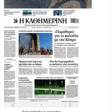
Τα
πρωτοσέλιδα
των
εφημερίδων