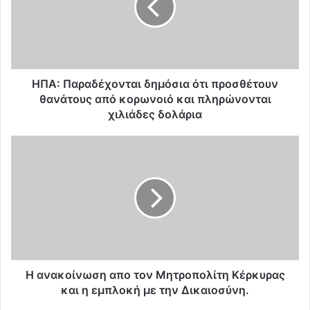
Π
α
ρ
α
δ
έ
ΗΠΑ: Παραδέχονται δημόσια ότι προσθέτουν
χ
θανάτους από κορωνοιό και πληρώνονται
ο
χιλιάδες δολάρια
ν
τ
H
α
α
ι
ν
δ
α
η
κ
μ
ο
ό
ί
σ
ν
ι
ω
α
σ
H ανακοίνωση απο τον Μητροπολίτη Κέρκυρας
ό
η
και η εμπλοκή με την Δικαιοσύνη.
τ
α