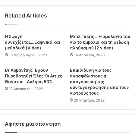
ι
π
π
ο
ρ
Related Articles
τ
ο
ο
σ
ν
θ
Μ
Η Σφαγή
Μπιλ Γκειτς …Η ομολογία του
έ
η
συνεχίζεται….Ξαφνικά και
για το εμβόλιο και τη μείωση
τ
τ
μεθοδικά (Video)
πληθυσμού (2 video)
ο
ρ
18 Φεβρουαρίου, 2023
14 Απριλίου, 2020
υ
ο
ν
π
Dr Αρβανίτης: Έχουν
Επικίνδυνη για τους
θ
ο
Πυροδοτηθεί Όλες Οι Αιτίες
ανασφάλιστους η
α
λ
Θανάτου ..Αύξηση 50%
απαγόρευση της
ν
ί
συνταγογράφησης από τους
17 Αυγούστου, 2022
ά
τ
γιατρούς τους
τ
η
20 Μαρτίου, 2022
ο
Κ
υ
έ
ς
ρ
α
κ
Αφήστε μια απάντηση
π
υ
ό