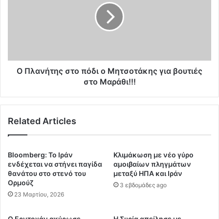
ο
α
ς
ν
Ι
ή
σ
τ
ρ
η
α
ς
ή
σ
Ο Πλανήτης στο πόδι ο Μητσοτάκης για βουτιές
λ
τ
στο Μαράθι!!!
–
ο
Ι
π
ρ
ό
Related Articles
ά
δ
ν
ι
?
ο
?
Μ
Bloomberg: Το Ιράν
Κλιμάκωση με νέο γύρο
η
ενδέχεται να στήνει παγίδα
αμοιβαίων πληγμάτων
τ
θανάτου στο στενό του
μεταξύ ΗΠΑ και Ιράν
Ορμούζ
σ
3 εβδομάδες ago
ο
23 Μαρτίου, 2026
τ
ά
Ο Ερντογάν ακύρωσε
Η Συρία απείλησε με