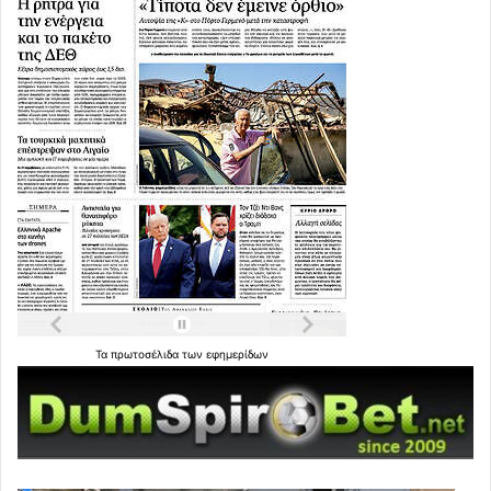
Τα
πρωτοσέλιδα
των
εφημερίδων