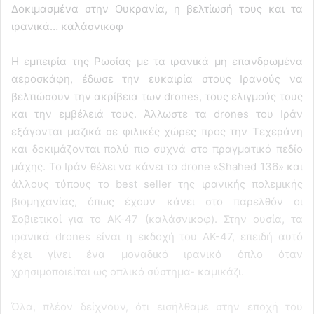
Δοκιμασμένα στην Ουκρανία, η βελτίωσή τους και τα
ιρανικά… καλάσνικοφ
Η εμπειρία της Ρωσίας με τα ιρανικά μη επανδρωμένα
αεροσκάφη, έδωσε την ευκαιρία στους Ιρανούς να
βελτιώσουν την ακρίβεια των drones, τους ελιγμούς τους
και την εμβέλειά τους. Άλλωστε τα drones του Ιράν
εξάγονται μαζικά σε φιλικές χώρες προς την Τεχεράνη
και δοκιμάζονται πολύ πιο συχνά στο πραγματικό πεδίο
μάχης. Το Ιράν θέλει να κάνει το drone «Shahed 136» και
άλλους τύπους το best seller της ιρανικής πολεμικής
βιομηχανίας, όπως έχουν κάνει στο παρελθόν οι
Σοβιετικοί για το AK-47 (καλάσνικοφ). Στην ουσία, τα
ιρανικά drones είναι η εκδοχή του AK-47, επειδή αυτό
έχει γίνει ένα μοναδικό ιρανικό όπλο όταν
χρησιμοποιείται ως οπλικό σύστημα- καμικάζι.
Όλα, πλέον δείχνουν, ότι εισήλθαμε στην εποχή του