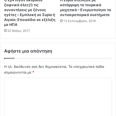
κ
ξαφνικά όλες(!) τις
κατάρριψη τα τουρκικά
η
συναντήσεις με ξένους
μαχητικά – Ενεργοποίησε τα
ς
ηγέτες – Eμπλοκή σε Συρία ή
αντιαεροπορικά συστήματα
γ
Αιγαίο; Επεισόδιο σε εξέλιξη
13 Σεπτεμβρίου, 2016
ι
με ΗΠΑ
α
22 Μαΐου, 2017
β
ο
υ
Αφήστε μια απάντηση
τ
ι
έ
Η ηλ. διεύθυνση σας δεν δημοσιεύεται.
Τα υποχρεωτικά πεδία
ς
σημειώνονται με
*
σ
τ
Σ
ο
χ
Μ
α
ό
ρ
λ
ά
θ
ι