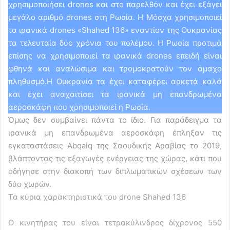
χρησιμοποιήσει drones και στο παρελθόν και έχει εξάγει
μεγάλο αριθμό drones στη Ρωσία. Η Μόσχα χρησιμοποιεί
τα ιρανικά drones «Shahed 136» εναντίον της Ουκρανίας
τα τελευταία δύο χρόνια του πολέμου. Η Ρωσία προτιμά
επίσης να χρησιμοποιεί τα ιρανικά drones επειδή είναι
φθηνά και αναλώσιμα και τρομοκρατούν τον άμαχο
πληθυσμό.Η Ουκρανία τα έχει καταφέρει αρκετά καλά
και έχει αναχαιτίσει τα ιρανικά μη επανδρωμένα
αεροσκάφη που χρησιμοποιεί η Ρωσία.
Όμως δεν συμβαίνει πάντα το ίδιο. Για παράδειγμα τα
ιρανικά μη επανδρωμένα αεροσκάφη έπληξαν τις
εγκαταστάσεις Abqaiq της Σαουδικής Αραβίας το 2019,
βλάπτοντας τις εξαγωγές ενέργειας της χώρας, κάτι που
οδήγησε στην διακοπή των διπλωματικών σχέσεων των
δύο χωρών.
Τα κύρια χαρακτηριστικά του drone Shahed 136
Ο κινητήρας του είναι τετρακύλινδρος δίχρονος 550