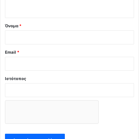
ι
ο
!
!
*
!
Όνομα
*
Email
*
Ιστότοπος