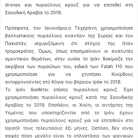
drones και πυραύλους κρουζ για να επιτεθεί στη
Σαουδική Αραβία το 2019.
Πρόσφατα, τον Ιανουάριο,η Τεχεράνη χρησιμοποίησε
βαλλιστικούς πυραύλους εναντίον της Συρίας και του
Πακιστάν, ισχυριζόμενη ότι στόχος της ήταν
τρομοκράτες. Όμως, όπως επισημαίνουν οι αναλυτές
αμυντικών θεμάτων, στην ουσία το Ιράν δοκίμαζε την
ακρίβεια των πυραύλων του, ειδικά των Fatah 110 που
χρησιμοποίησε για να χτυπήσει Κούρδους
αντιφρονούντες στο Κόγια του βόρειου Ιράκ το 2018.
Το Ιράν διαθέτει επίσης πυραύλους κρουζ. Έχει
χρησιμοποιήσει πυραύλους κρουζ κατά της Σαουδικής
Αραβίας το 2019. Επιπλέον, οι Χούτι, οι αντάρτες της
Υεμένης που υποστηρίζονται από το Ιράν, έχουν
χρησιμοποιήσει πυραύλους κρουζ για να επιτεθούν στο
Ισραήλ τους τελευταίους έξι μήνες. Ωστόσο, δεν είναι
σαφές πόσο μεγάλο είναι το οπλοστάσιο των ιρανικών