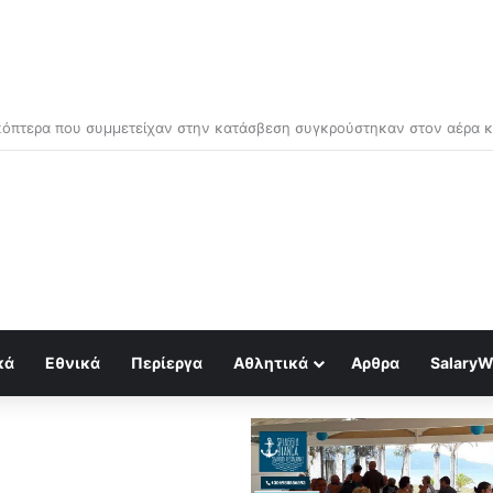
μός για κραχ τύπου 1929 και τραπεζική κατάρρευση
κά
Εθνικά
Περίεργα
Αθλητικά
Αρθρα
SalaryW