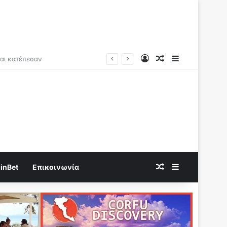
Log In
Random Article
Sidebar
Random Article
Sidebar
inBet
Επικοινωνία