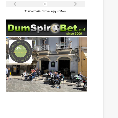
Τα
πρωτοσέλιδα
των
εφημερίδων