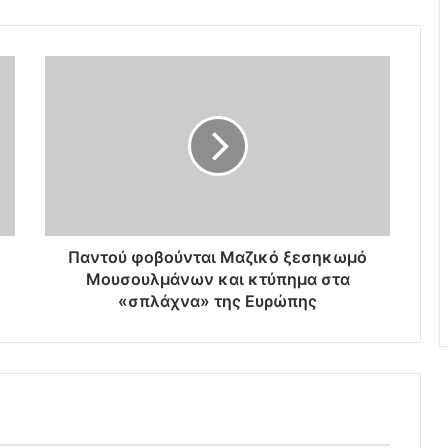
Π
α
ν
τ
ο
ύ
φ
ο
β
ο
Παντού φοβούνται Μαζικό ξεσηκωμό
ύ
Μουσουλμάνων και κτύπημα στα
ν
«σπλάχνα» της Ευρώπης
τ
α
ι
Μ
α
ζ
ι