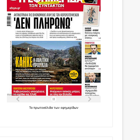
Τα
πρωτοσέλιδα
των
εφημερίδων