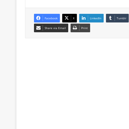
Facebook
X
LinkedIn
Tumblr
Share via Email
Print