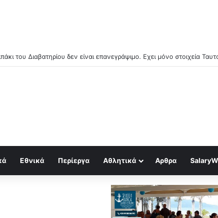
κά
Εθνικά
Περίεργα
Αθλητικά
Αρθρα
SalaryW