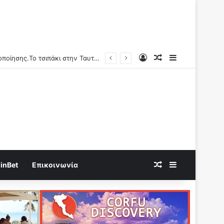
Log In
Random Article
Sidebar
Παρενέργεια εμβολίων κατά Covid-19: «1,25 δις γυναίκες θα τεκνοποιήσουν ένα είδος ανθρώπου που δεν έχει υπάρξει μέχρι στιγμής»
Random Article
Sidebar
inBet
Επικοινωνία