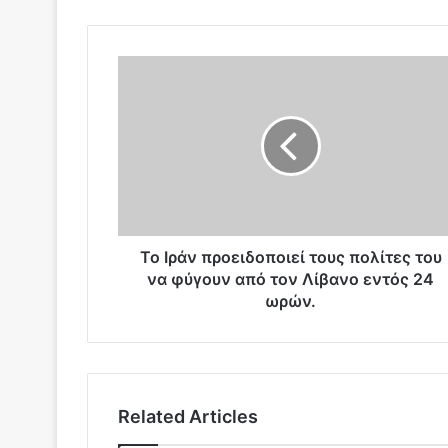
T
o
Ι
ρ
ά
ν
π
ρ
ο
ε
To Ιράν προειδοποιεί τους πολίτες του
ι
να φύγουν από τον Λίβανο εντός 24
δ
ωρών.
ο
π
ο
ι
ε
Related Articles
ί
τ