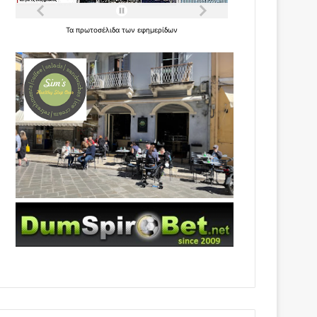
Τα
πρωτοσέλιδα
των
εφημερίδων