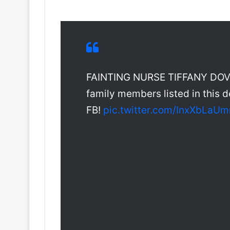
FAINTING NURSE TIFFANY DOV
family members listed in this 
FB!
pic.twitter.com/InxXbLaUm