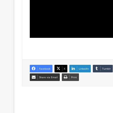
Facebook
X
LinkedIn
Tumblr
Share via Email
Print