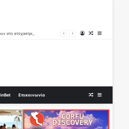
Log In
Random Article
Sidebar
νουν στο στόχαστρο
Random Article
Sidebar
inBet
Επικοινωνία