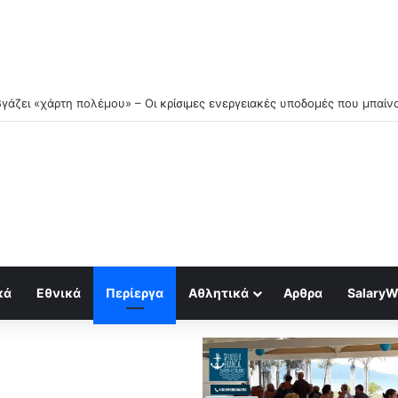
βγάζει «χάρτη πολέμου» – Οι κρίσιμες ενεργειακές υποδομές που μπαί
κά
Εθνικά
Περίεργα
Αθλητικά
Αρθρα
SalaryW