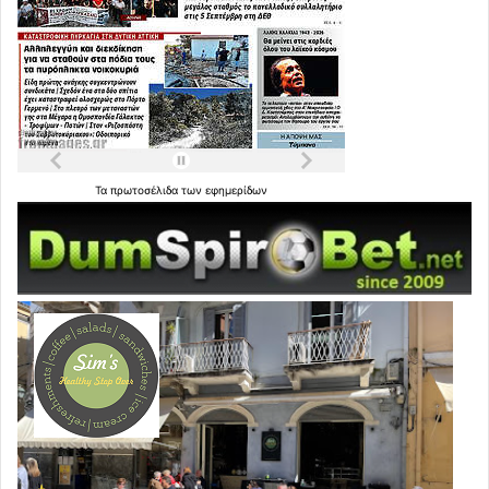
Τα
πρωτοσέλιδα
των
εφημερίδων