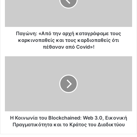
ν
η
:
«
Α
π
Παγώνη: «Από την αρχή καταγράφαμε τους
ό
καρκινοπαθείς και τους καρδιοπαθείς ότι
τ
πέθαναν από Covid»!
η
ν
Η
α
Κ
ρ
ο
χ
ι
ή
ν
κ
ω
α
ν
τ
ί
α
α
γ
τ
Η Κοινωνία του Blockchained: Web 3.0, Εικονική
ρ
ο
Πραγματικότητα και το Κράτος του Διαδικτύου
ά
υ
φ
B