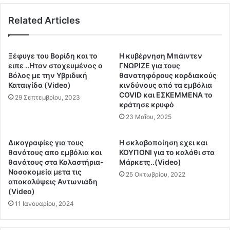
α
l
μ
Related Articles
o
ε
c
τ
k
ο
c
Ξέφυγε του Βορίδη και το
Η κυβέρνηση Μπάιντεν
υ
h
ειπε ..Ηταν στοχευμένος ο
ΓΝΩΡΙΖΕ για τους
ς
a
Βόλος με την Υβριδική
θανατηφόρους καρδιακούς
κ
Καταιγίδα (Video)
κινδύνους από τα εμβόλια
i
α
COVID και ΕΣΚΕΜΜΕΝΑ το
n
29 Σεπτεμβρίου, 2023
κράτησε κρυφό
ρ
e
κ
23 Μαΐου, 2025
d
ι
:
ν
W
Δικογραφίες για τους
Η σκλαβοποίηση εχει και
ο
e
θανάτους απο εμβόλια και
ΚΟΥΠΟΝΙ για το καλάθι στα
π
b
θανάτους στα Κολαστήρια-
Μάρκετς..(Video)
α
3
Νοσοκομεία μετα τις
25 Οκτωβρίου, 2022
θ
αποκαλύψεις Αντωνιάδη
.
(Video)
ε
0
ί
,
11 Ιανουαρίου, 2024
ς
Ε
κ
ι