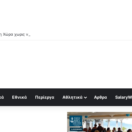
κά
Εθνικά
Περίεργα
Αθλητικά
Αρθρα
SalaryW