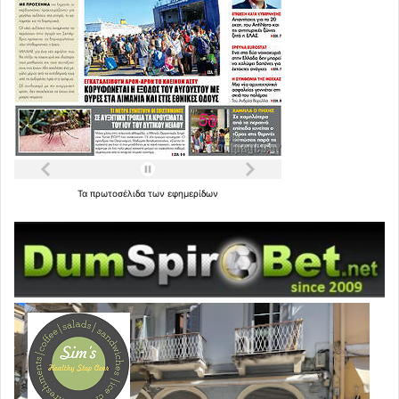
Τα
πρωτοσέλιδα
των
εφημερίδων