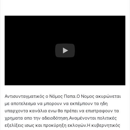
Αντισυνταγματικός ο Νόμος Παπα.Ο Νομος ακυρώνεται
με αποτελεσμα να μπορουν να εκπέμπουν τα ηδη
υπαρχοντα κανάλια ενω θα πρέπει να επιστραφουν τα
χρηματα απο την αδειοδότηση.Αναμένονται πολιτικές
εξελίξεις ισως και προκύρηξη εκλογών.Η κυβερνητικός