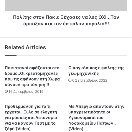
Α
σ
Τ
τ
Ι
ο
Πολίτης στον Πακυ: Ξέχασες να λες ΟΧΙ...Τον
Κ
ν
άρπαξαν και τον έστειλαν παραλία!!!
Ο
Π
Σ
α
Ο
κ
Ν
Related Articles
υ
Ο
:
Μ
Ξ
Ο
έ
Πακιστανοί σφάζονται στο
Ο παγκόσμιος εφιάλτης της
Σ
χ
δρόμο..Οι κρεατομηχανές
γεωμηχανικής
Π
α
που τις αφήνουν στη Χώρα
6 Σεπτεμβρίου, 2022
Α
κάνουν προπόνηση!!!
σ
Π
ε
16 Δεκεμβρίου, 2019
Π
ς
Α
ν
Προθέρμανση για το τι
Με Απεργία απαντούν στην
–
α
ερχεται…Ξυλο σε ελεγκτή
υποχρεωτικότητα οι
Δ
λ
για μάσκες και Αστυνομία
Υγειονομικοί του
Ρ
ε
για να κάνουν Τεστ με το
Νοσοκομείου Πατρών..
Ο
ς
ζόρι!!(Video)
(Video)