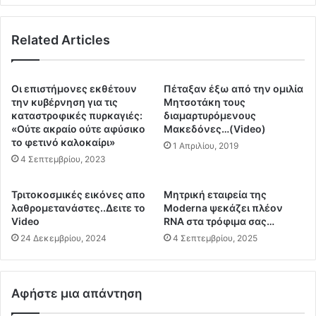
α
:
ς
Ο
π
Related Articles
ι
ά
ε
ε
ρ
ι
γ
Οι επιστήμονες εκθέτουν
Πέταξαν έξω από την ομιλία
σ
α
την κυβέρνηση για τις
Μητσοτάκη τους
τ
σ
καταστροφικές πυρκαγιές:
διαμαρτυρόμενους
ο
ί
«Ούτε ακραίο ούτε αφύσικο
Μακεδόνες…(Video)
μ
το φετινό καλοκαίρι»
ε
1 Απριλίου, 2019
ο
ς
4 Σεπτεμβρίου, 2023
ί
κ
ρ
α
Τριτοκοσμικές εικόνες απο
Μητρική εταιρεία της
α
τ
λαθρομετανάστες..Δειτε το
Moderna ψεκάζει πλέον
σ
ε
Video
RNA στα τρόφιμα σας…
μ
δ
24 Δεκεμβρίου, 2024
4 Σεπτεμβρίου, 2025
α
α
τ
φ
ο
ι
υ
σ
Αφήστε μια απάντηση
Ο
η