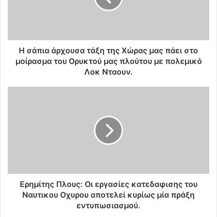
α
ά
ρ
χ
ο
Η σάπια άρχουσα τάξη της Χώρας μας πάει στο
υ
μοίρασμα του Ορυκτού μας πλούτου με πολεμικό
σ
Λοκ Νταουν.
α
τ
E
ά
ρ
ξ
η
η
μ
τ
ί
η
τ
ς
η
Χ
ς
ώ
Π
ρ
λ
Eρημίτης Πλους: Οι εργασίες κατεδαφισης του
α
ο
Ναυτικου Οχυρου αποτελεί κυρίως μία πράξη
ς
υ
εντυπωσιασμού.
μ
ς