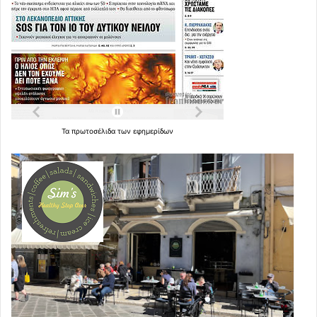
Τα
πρωτοσέλιδα
των
εφημερίδων