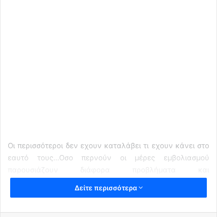
Oι περισσότεροι δεν εχουν καταλάβει τι εχουν κάνει στο
εαυτό τους…Οσο περνούν οι μέρες εμβολιασμού
παρουσιάζουν διάφορα προβλήματα και
παρενέργειες..Και περίεργες ασθένειες η συμπτώματα
Δείτε περισσότερα
που για πρωτη φορα συναντούν οι ιδιοι και οι Γιατροί που
καλούνται να εξηγήσουν τι συμβαίνει..