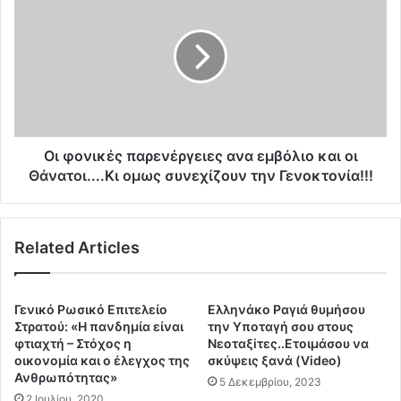
ρ
ι
.
φ
Σ
ο
τ
ν
ρ
ι
α
κ
τ
έ
ι
ς
ω
π
Oι φονικές παρενέργειες ανα εμβόλιο και οι
τ
α
Θάνατοι....Κι ομως συνεχίζουν την Γενοκτονία!!!
ι
ρ
κ
ε
ώ
ν
ν
Related Articles
έ
Γ
ρ
ι
γ
α
ε
Γενικό Ρωσικό Επιτελείο
Ελληνάκο Ραγιά θυμήσου
τ
ι
Στρατού: «Η πανδημία είναι
την Υποταγή σου στους
ρ
ε
φτιαχτή – Στόχος η
Νεοταξiτες..Ετοιμάσου να
ώ
οικονομία και ο έλεγχος της
σκύψεις ξανά (Video)
ς
ν
Ανθρωπότητας»
α
5 Δεκεμβρίου, 2023
:
ν
2 Ιουλίου, 2020