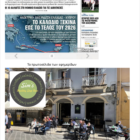
Τα
πρωτοσέλιδα
των
εφημερίδων