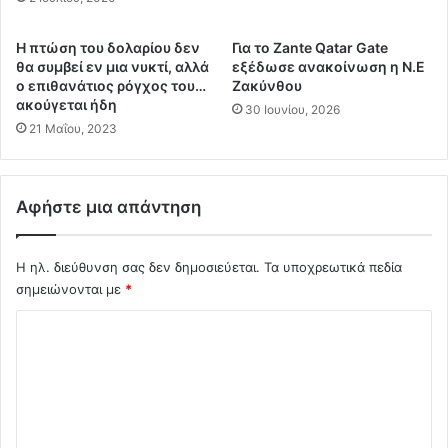
Π
α
ο
ε
Η πτώση του δολαρίου δεν
Για το Ζante Qatar Gate
λ
μ
θα συμβεί εν μια νυκτί, αλλά
εξέδωσε ανακοίνωση η Ν.Ε
ε
β
ο επιθανάτιος ρόγχος του…
Ζακύνθου
μ
ό
ακούγεται ήδη
30 Ιουνίου, 2026
ή
λ
21 Μαΐου, 2023
σ
ι
τ
ο
ε
κ
τ
Αφήστε μια απάντηση
α
ο
ι
υ
ο
ς
Η ηλ. διεύθυνση σας δεν δημοσιεύεται.
Τα υποχρεωτικά πεδία
ι
α
σημειώνονται με
*
Θ
ν
ά
Σ
τ
ν
ι
α
χ
σ
τ
ό
τ
ο
α
λ
ι
θ
.
ι