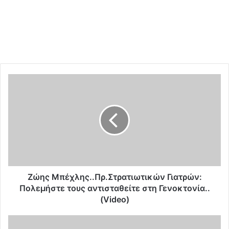
*Video απο Κατοχικά Νεα
Ζ
ώ
η
ς
Μ
π
έ
χ
λ
η
Ζώης Μπέχλης..Πρ.Στρατιωτικών Γιατρών:
ς
Πολεμήστε τους αντισταθείτε στη Γενοκτονία..
.
(Video)
.
Π
O