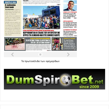
Τα
πρωτοσέλιδα
των
εφημερίδων