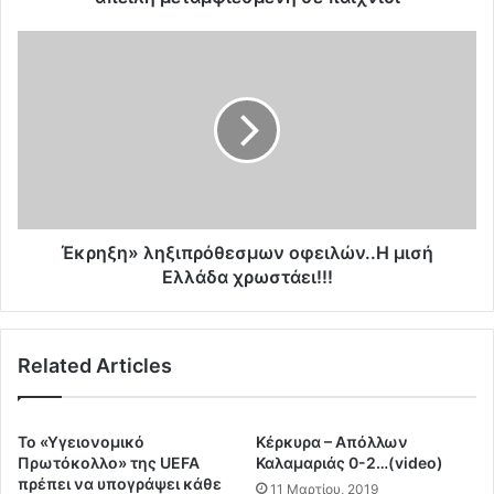
λ
ο
Έ
ς
κ
:
ρ
«
η
H
ξ
a
η
l
»
l
λ
o
η
w
ξ
Έκρηξη» ληξιπρόθεσμων οφειλών..Η μισή
e
ι
Ελλάδα χρωστάει!!!
e
π
n
ρ
»
ό
Related Articles
Μ
θ
ι
ε
α
σ
π
μ
Το «Υγειονομικό
Κέρκυρα – Απόλλων
ν
ω
Πρωτόκολλο» της UEFA
Καλαμαριάς 0-2…(video)
ε
ν
πρέπει να υπογράψει κάθε
11 Μαρτίου, 2019