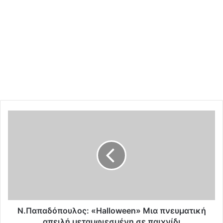
Ν
.
Π
α
π
α
δ
ό
π
ο
Ν.Παπαδόπουλος: «Halloween» Μια πνευματική
υ
απειλή μεταμφιεσμένη σε παιχνίδι