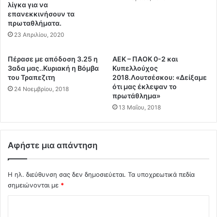
υ
λίγκα για να
ο
επανεκκινήσουν τα
μ
φ
πρωταθλήματα.
α
ε
τ
23 Απριλίου, 2020
ι
ι
λ
κ
ώ
Πέρασε με απόδοση 3.25 η
ΑΕΚ – ΠΑΟΚ 0-2 και
ή
ν
3αδα μας..Kυριακή η Βόμβα
Κυπελλούχος
α
.
του Τραπεζιτη
2018.Λουτσέσκου: «Δείξαμε
π
.
ότι μας έκλεψαν το
24 Νοεμβρίου, 2018
ε
πρωτάθλημα»
Η
ι
μ
13 Μαΐου, 2018
λ
ι
ή
σ
μ
ή
Αφήστε μια απάντηση
ε
Ε
τ
λ
α
λ
Η ηλ. διεύθυνση σας δεν δημοσιεύεται.
Τα υποχρεωτικά πεδία
μ
ά
σημειώνονται με
*
φ
δ
ι
α
Σ
ε
χ
χ