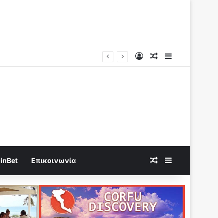
Log In
Random Article
Sidebar
Random Article
Sidebar
inBet
Επικοινωνία