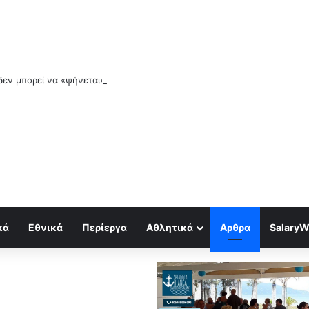
εν μπορεί να «ψήνεται» στο αεροδρόμιo της κ.Γκίκα
κά
Εθνικά
Περίεργα
Αθλητικά
Αρθρα
SalaryW