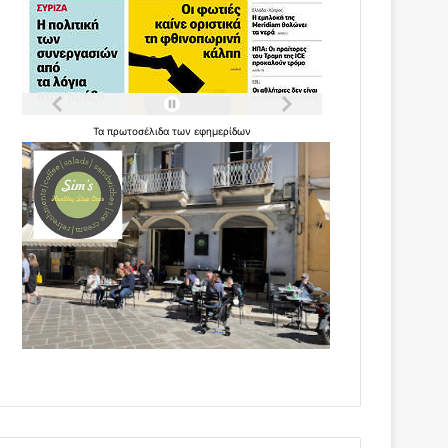
Τα
πρωτοσέλιδα
των
εφημερίδων