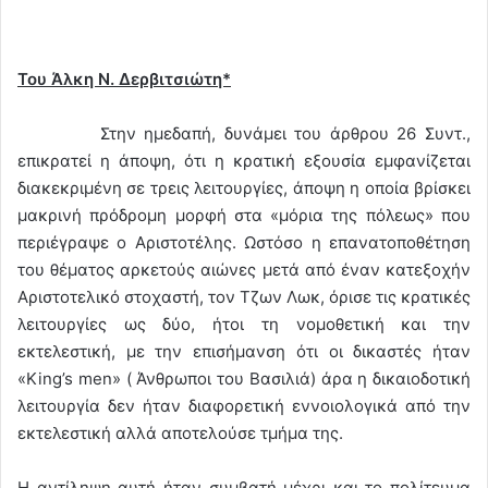
Του Άλκη Ν. Δερβιτσιώτη*
Στην ημεδαπή, δυνάμει του άρθρου 26 Συντ.,
επικρατεί η άποψη, ότι η κρατική εξουσία εμφανίζεται
διακεκριμένη σε τρεις λειτουργίες, άποψη η οποία βρίσκει
μακρινή πρόδρομη μορφή στα «μόρια της πόλεως» που
περιέγραψε ο Αριστοτέλης. Ωστόσο η επανατοποθέτηση
του θέματος αρκετούς αιώνες μετά από έναν κατεξοχήν
Αριστοτελικό στοχαστή, τον Τζων Λωκ, όρισε τις κρατικές
λειτουργίες ως δύο, ήτοι τη νομοθετική και την
εκτελεστική, με την επισήμανση ότι οι δικαστές ήταν
«King’s men» ( Άνθρωποι του Βασιλιά) άρα η δικαιοδοτική
λειτουργία δεν ήταν διαφορετική εννοιολογικά από την
εκτελεστική αλλά αποτελούσε τμήμα της.
Η αντίληψη αυτή ήταν συμβατή μέχρι και το πολίτευμα