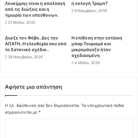
ν
φ
Λευκίμμης είναι η απαλλαγή
η εκλογή Τραμπ?
»
ρ
από τις διώξεις και η
9 Νοεμβρίου, 2016
Ε
τιμωρία των υπεύθυνων.
α
ν
γ
27 Μαΐου, 2020
σ
μ
ω
α
Διώξε τον Φόβο..Δες την
Η επίθεση στην εστίαση
μ
τ
ΑΠΑΤΗ..Η ελευθερία σου από
μπαρ Τουρισμό και
α
ο
το Σατανικό σχέδιο..
μικρομάγαζα ήταν
τ
υ
σχεδιασμένη
28 Νοεμβρίου, 2020
ώ
μ
4 Μαΐου, 2020
ν
υ
ε
ο
τ
κ
α
α
Αφήστε μια απάντηση
ι
ρ
σ
δ
τ
Η ηλ. διεύθυνση σας δεν δημοσιεύεται.
Τα υποχρεωτικά πεδία
ί
ο
ο
σημειώνονται με
*
Α
υ
Σ
ν
1
θ
8
χ
ρ
χ