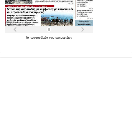
Τα
πρωτοσέλιδα
των
εφημερίδων