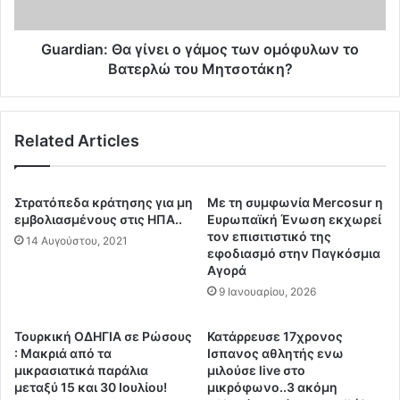
α
n
τ
:
ρ
Θ
Guardian: Θα γίνει ο γάμος των ομόφυλων το
ι
α
Βατερλώ του Μητσοτάκη?
κ
γ
έ
ί
ς
ν
α
Related Articles
ε
π
ι
ο
ο
δ
γ
Στρατόπεδα κράτησης για μη
Mε τη συμφωνία Mercosur η
ε
ά
εμβολιασμένους στις ΗΠΑ..
Ευρωπαϊκή Ένωση εκχωρεί
ί
μ
τον επισιτιστικό της
14 Αυγούστου, 2021
ξ
εφοδιασμό στην Παγκόσμια
ο
ε
Αγορά
ς
ι
τ
9 Ιανουαρίου, 2026
ς
ω
-
ν
Τουρκική ΟΔΗΓΙΑ σε Ρώσους
Κατάρρευσε 17χρονος
Ν
ο
: Μακριά από τα
Ισπανoς αθλητής ενω
ε
μ
μικρασιατικά παράλια
μιλούσε live στο
κ
ό
μεταξύ 15 και 30 Ιουλίου!
μικρόφωνο..3 ακόμη
ρ