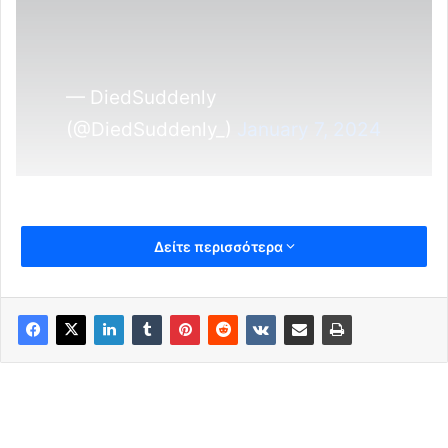
— DiedSuddenly
(@DiedSuddenly_)
January 7, 2024
Δείτε περισσότερα