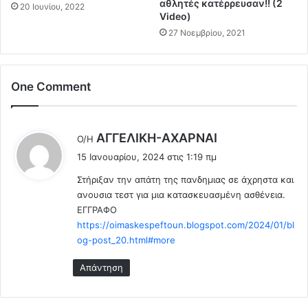
φ
αθλητές κατέρρευσαν!! (2
20 Ιουνίου, 2022
ο
Video)
υ
τ
λ
27 Νοεμβρίου, 2021
ο
ω
μ
ν
ι
τ
One Comment
κ
ο
ά
Β
ε
α
υ
τ
λ
ΑΓΓEΛΙΚΗ-ΑΧΑΡΝΑΙ
Ο/Η
ρ
ε
έ
15 Ιανουαρίου, 2024 στις 1:19 πμ
ή
ρ
ε
μ
λ
Στήριξαν την απάτη της πανδημιας σε άχρηστα και
ι
α
ώ
ανουσια τεστ για μια κατασκευασμένη ασθένεια.
:
τ
τ
ΕΓΓΡΑΦΟ
α
ο
https://oimaskespeftoun.blogspot.com/2024/01/bl
α
υ
og-post_20.html#more
λ
Μ
λ
η
Απάντηση
α
τ
η
σ
Κ
ο