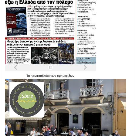
Τα
πρωτοσέλιδα
των
εφημερίδων