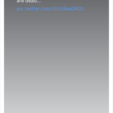
are dead…
pic.twitter.com/UVUAeaOA2L