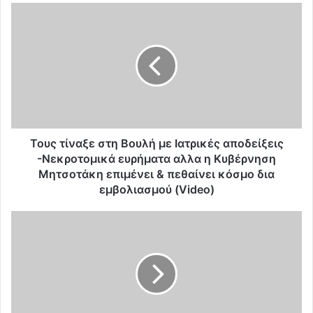
Τ
ο
υ
ς
τ
ί
ν
α
ξ
ε
Τους τίναξε στη Βουλή με Ιατρικές αποδείξεις
σ
-Νεκροτομικά ευρήματα αλλα η Κυβέρνηση
τ
Μητσοτάκη επιμένει & πεθαίνει κόσμο δια
η
εμβολιασμού (Video)
Β
ο
G
υ
u
λ
a
ή
r
μ
d
ε
i
Ι
a