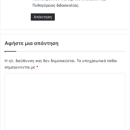
ο
θ
Πυθαγόρειας διδασκαλίας.
!
α
!
Απάντηση
ν
!
ά
!
τ
ο
υ
Αφήστε μια απάντηση
.
Η ηλ. διεύθυνση σας δεν δημοσιεύεται.
Τα υποχρεωτικά πεδία
σημειώνονται με
*
Σ
χ
ό
λ
ι
ο
*