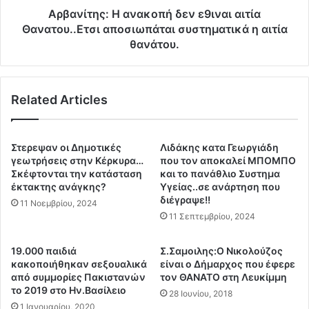
α
:
Αρβανίτης: Η ανακοπή δεν ε9ιναι αιτία
ι
Η
Θανατου..Ετσι αποσιωπάται συστηματικά η αιτία
ρ
α
θανάτου.
ι
ν
σ
α
τ
κ
ή
Related Articles
ο
ς
π
α
ή
π
δ
Στερεψαν οι Δημοτικές
Λιδάκης κατα Γεωργιάδη
ο
ε
γεωτρήσεις στην Κέρκυρα…
που τον αποκαλεί ΜΠΟΜΠΟ
τ
ν
Σκέφτονται την κατάσταση
και το πανάθλιο Συστημα
η
ε
έκτακτης ανάγκης?
Υγείας..σε ανάρτηση που
ν
διέγραψε!!
9
11 Νοεμβρίου, 2024
Τ
ι
11 Σεπτεμβρίου, 2024
ε
ν
ν
α
19.000 παιδιά
Σ.Σαμοιλης:Ο Νικολούζος
ε
ι
κακοποιήθηκαν σεξουαλικά
είναι ο Δήμαρχος που έφερε
ρ
α
από συμμορίες Πακιστανών
τον ΘΑΝΑΤΟ στη Λευκίμμη
ί
ι
το 2019 στο Ην.Βασίλειο
28 Ιουνίου, 2018
φ
τ
1 Ιανουαρίου, 2020