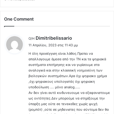
η
ί
‼️
α
Ξ
Θ
Α
One Comment
α
Φ
ν
Ν
α
Ι
τ
λ
Dimitribelissario
Ο/Η
Κ
ο
έ
Α
11 Απριλίου, 2023 στις 11:43 μμ
υ
ε
κ
.
Η όλη προσέγγιση είναι λάθος.Πρεπει να
ι
α
.
απαλλαγουμε άμεσα από την ΤΝ και τα ψηφιακά
:
ι
Ε
συστήματα επιτήρησης και να γυρίσουμε στα
Α
τ
αναλογικά και στην κλασσική νοημοσύνη των
Ι
σ
βιολογικών συστημάτων.Αρα όχι ψηφιακο χρήμα
Φ
ι
,όχι ψηφιακους υπολογιστές όχι ψηφιακη
Ν
α
υποδούλωση …. μόνο analog……
Ι
π
Αν δεν γίνει αυτό κινδυνευουμε να εξαφανιστουμε
Δ
ο
Ι
ως οντότητες.Δεν μπορούμε να στηρίξουμε την
σ
Α
ύπαρξη μας ούτε σε τενεκεδες χωρίς ψυχή
ι
έ
(ρομπότ) ,ούτε σε μηδενιστες που σύντομα δεν θα
ω