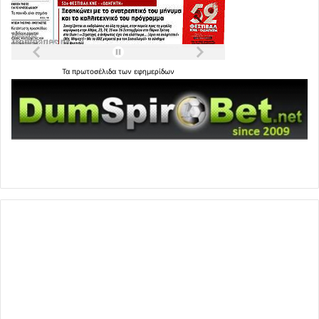
Τα
πρωτοσέλιδα
των
εφημερίδων