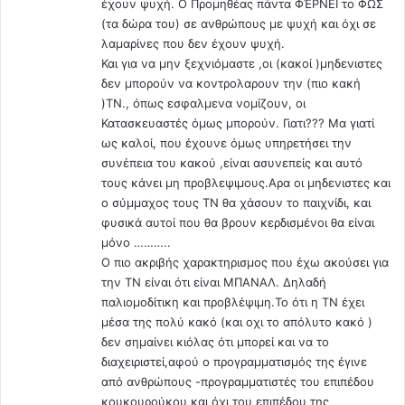
σ
π
έχουν ψυχή. Ο Προμηθέας πάντα ΦΈΡΝΕΙ το ΦΩΣ
κ
ά
(τα δώρα του) σε ανθρώπους με ψυχή και όχι σε
α
τ
λαμαρίνες που δεν έχουν ψυχή.
σ
α
Και για να μην ξεχνιόμαστε ,οι (κακοί )μηδενιστες
ε
ι
δεν μπορούν να κοντρολαρουν την (πιο κακή
η
σ
)TN., όπως εσφαλμενα νομίζουν, οι
κ
υ
Κατασκευαστές όμως μπορούν. Γιατι??? Μα γιατί
α
σ
ως καλοί, που έχουνε όμως υπηρετήσει την
ρ
τ
συνέπεια του κακού ,είναι ασυνεπείς και αυτό
δ
η
τους κάνει μη προβλεψιμους.Αρα οι μηδενιστες και
ι
μ
ο σύμμαχος τους ΤΝ θα χάσουν το παιχνίδι, και
ά
α
φυσικά αυτοί που θα βρουν κερδισμένοι θα είναι
τ
τ
μόνο ………..
ο
ι
Ο πιο ακριβής χαρακτηρισμος που έχω ακούσει για
υ
κ
την ΤΝ είναι ότι είναι ΜΠΑΝΑΛ. Δηλαδή
σ
ά
παλιομοδίτικη και προβλέψιμη.Το ότι η ΤΝ έχει
τ
η
μέσα της πολύ κακό (και οχι το απόλυτο κακό )
ο
α
δεν σημαίνει κιόλας ότι μπορεί και να το
ν
ι
ύ
διαχειριστεί,αφού ο προγραμματισμός της έγινε
τ
π
από ανθρώπους -προγραμματιστές του επιπέδου
ί
ν
κουκουρούκου και όχι του επιπέδου της
α