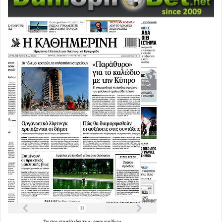
Τα
πρωτοσέλιδα
των
εφημερίδων