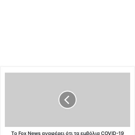
Τ
ο
F
o
x
N
e
w
s
α
Το Fox News αναφέρει ότι τα εμβόλια COVID-19