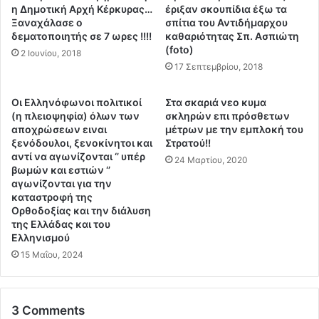
V
υ
η Δημοτική Αρχή Κέρκυρας…
έριξαν σκουπίδια έξω τα
I
σ
Ξαναχάλασε ο
σπίτια του Αντιδήμαρχου
D
δεματοποιητής σε 7 ωρες !!!!
καθαριότητας Σπ. Ασπιώτη
τ
-
(foto)
η
2 Ιουνίου, 2018
1
Κ
17 Σεπτεμβρίου, 2018
9
έ
π
ρ
Οι Ελληνόφωνοι πολιτικοί
Στα σκαριά νεο κυμα
ε
κ
(η πλειοψηφία) όλων των
σκληρών επι πρόσθετων
ρ
υ
αποχρώσεων ειναι
μέτρων με την εμπλοκή του
ι
ρ
ξενόδουλοι, ξενοκίνητοι και
Στρατού!!
έ
α
αντί να αγωνίζονται ‘’ υπέρ
24 Μαρτίου, 2020
χ
βωμών και εστιών ‘’
.
αγωνίζονται για την
ο
.
καταστροφή της
υ
.
Ορθοδοξίας και την διάλυση
ν
Π
της Ελλάδας και του
τ
ή
Ελληνισμού
ο
γ
15 Μαΐου, 2024
ξ
ε
ι
ν
κ
α
ό
π
3 Comments
D