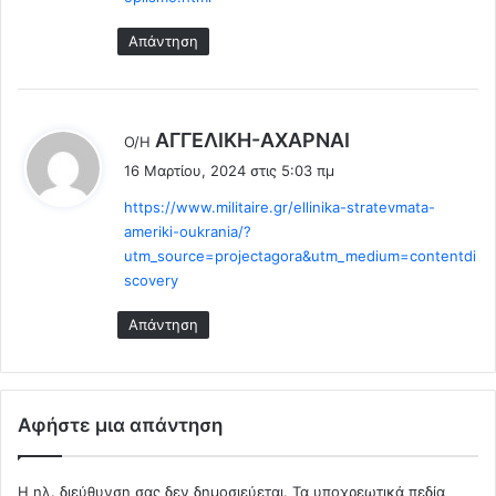
V
ε
i
υ
Απάντηση
d
σ
e
ε
o
μ
)
ε
λ
ΑΓΓΕΛΙΚΗ-ΑΧΑΡΝΑΙ
Ο/Η
α
έ
16 Μαρτίου, 2024 στις 5:03 πμ
ν
ε
α
https://www.militaire.gr/ellinika-stratevmata-
ι
κ
ameriki-oukrania/?
:
ο
utm_source=projectagora&utm_medium=contentdi
π
scovery
ή
!
Απάντηση
!
Αφήστε μια απάντηση
Η ηλ. διεύθυνση σας δεν δημοσιεύεται.
Τα υποχρεωτικά πεδία