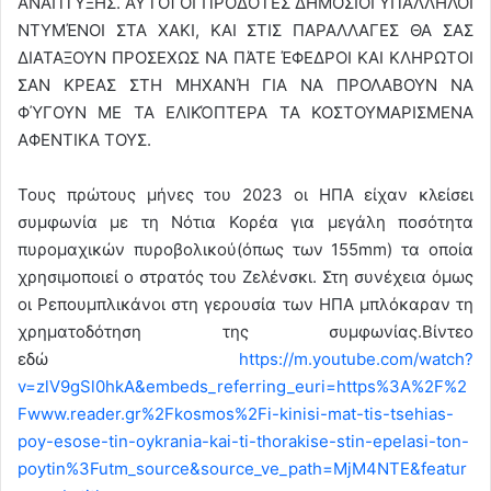
ΑΝΑΠΤΥΞΗΣ. ΑΥΤΟΊ ΟΙ ΠΡΟΔΟΤΕΣ ΔΗΜΟΣΙΟΙ ΥΠΆΛΛΗΛΟΙ
ΝΤΥΜΈΝΟΙ ΣΤΑ ΧΑΚΙ, ΚΑΙ ΣΤΙΣ ΠΑΡΑΛΛΑΓΕΣ ΘΑ ΣΑΣ
ΔΙΑΤΑΞΟΥΝ ΠΡΟΣΕΧΩΣ ΝΑ ΠΆΤΕ ΈΦΕΔΡΟΙ ΚΑΙ ΚΛΗΡΩΤΟΙ
ΣΑΝ ΚΡΕΑΣ ΣΤΗ ΜΗΧΑΝΉ ΓΙΑ ΝΑ ΠΡΟΛΑΒΟΥΝ ΝΑ
ΦΎΓΟΥΝ ΜΕ ΤΑ ΕΛΙΚΌΠΤΕΡΑ ΤΑ ΚΟΣΤΟΥΜΑΡΙΣΜΕΝΑ
ΑΦΕΝΤΙΚΑ ΤΟΥΣ.
Τους πρώτους μήνες του 2023 οι ΗΠΑ είχαν κλείσει
συμφωνία με τη Νότια Κορέα για μεγάλη ποσότητα
πυρομαχικών πυροβολικού(όπως των 155mm) τα οποία
χρησιμοποιεί ο στρατός του Ζελένσκι. Στη συνέχεια όμως
οι Ρεπουμπλικάνοι στη γερουσία των ΗΠΑ μπλόκαραν τη
χρηματοδότηση της συμφωνίας.Βίντεο
εδώ
https://m.youtube.com/watch?
v=zlV9gSl0hkA&embeds_referring_euri=https%3A%2F%2
Fwww.reader.gr%2Fkosmos%2Fi-kinisi-mat-tis-tsehias-
poy-esose-tin-oykrania-kai-ti-thorakise-stin-epelasi-ton-
poytin%3Futm_source&source_ve_path=MjM4NTE&featur