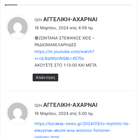
α
N
ρ
A
α
λ
ΑΓΓΕΛΙΚΗ-ΑΧΑΡΝΑΙ
κ
Ο/Η
δ
έ
α
ώ
16 Μαρτίου, 2024 στις 4:59 πμ
ι
ε
σ
🔴ΖΩΝΤΑΝΑ ΣΤΕΦΑΝΟΣ ΧΙΟΣ –
ι
ι
ε
ΡΑΔΙΟΜΑΚΕΛΑΡΗΔΕΣ
ο
ι
:
ύ
https://m.youtube.com/watch?
ψ
ς
v=njL8qtMynNQ&t=4570s
ά
τ
ΑΚΟΥΣΤΕ ΣΤΟ 1:13:00 ΚΑΙ ΜΕΤΑ
ρ
ο
ι
υ
Απάντηση
α
κ
κ
α
α
ρ
ι
κ
λ
κ
ΑΓΓΕΛΙΚΗ-ΑΧΑΡΝΑΙ
Ο/Η
ί
α
έ
16 Μαρτίου, 2024 στις 5:00 πμ
ν
τ
ε
ο
ά
https://korakas-news.gr/2024/03/to-mystirio-tis-
ι
υ
ρ
eleysinas-akomi-ena-antonov-fortonei-
:
(
ρ
oplismo.html