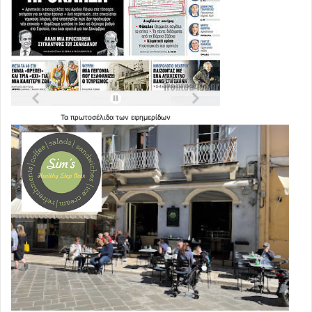
Τα
πρωτοσέλιδα
των
εφημερίδων