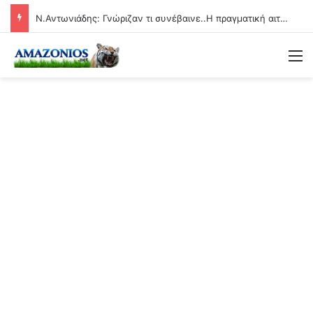
Ν.Αντωνιάδης: Γνώριζαν τι συνέβαινε..Η πραγματική αιτία των αιφνίδιων θανάτων θα βεβαιώνεται και ερχονται οι μέγιστες ποινές!!
Μ