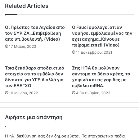
Related Articles
ι
λ
α
ω
τ
ν
ρ
ε
Οι Πρέσπες του Αιγαίου απο
Ο Fauci ομολογεί οτι αν
ο
ο
τον ΣΥΡΙΖΑ…Επιβεβαίωση
νοσήσει εμβολιασμένος την
π
τ
απο υπ.Βουλευτή. (Video)
εχει ασχημα..Κάνουμε
ο
πείραμα ειπε!!!(Video)
ι
17 Μαΐου, 2023
π
η
11 Δεκεμβρίου, 2021
ο
τ
ί
α
Τρια ξεκάθαρα αποδεικτικά
Στις ΗΠΑ θα μολύνουν
η
ν
στοιχεία οτι τα εμβόλια δεν
σύντομα το βόειο κρέας, το
σ
α
δίνονται για ΥΓΕΙΑ αλλά για
χοιρινό και τις γαρίδες με
α
ν
τον ΕΛΕΓΧΟ
εμβόλιο mRNA.
ν
τ
10 Ιουνίου, 2022
4 Οκτωβρίου, 2023
τ
ί
ο
θ
γ
ε
ο
τ
Αφήστε μια απάντηση
ν
η
ι
μ
δ
Η ηλ. διεύθυνση σας δεν δημοσιεύεται.
Τα υποχρεωτικά πεδία
ε