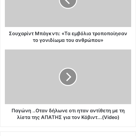
α
ρ
ί
ν
τ
Μ
Σουχαρίντ Μπάγκντι: «Τα εμβόλια τροποποίησαν
π
το γονιδίωμα του ανθρώπου»
ά
γ
Π
κ
α
ν
γ
τ
ώ
ι
ν
:
η
«
.
Τ
.
α
Ο
ε
τ
Παγώνη ..Οταν δήλωνε οτι ηταν αντίθετη με τη
μ
α
λίστα της ΑΠΑΤΗΣ για τον Κόβιντ...(Video)
β
ν
ό
δ
λ
ή