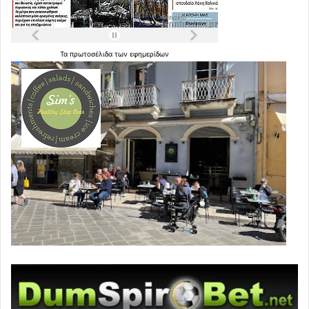
Τα
πρωτοσέλιδα
των
εφημερίδων