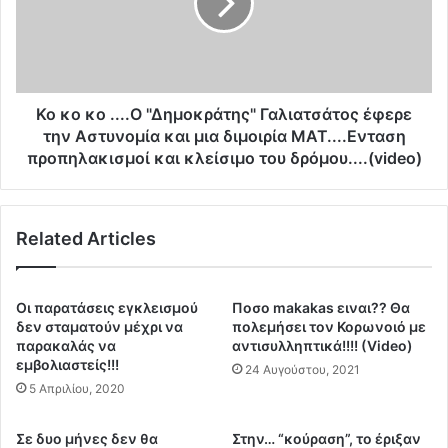
Λ
κ
ε
ο
υ
.
κ
.
ί
.
μ
.
Ko κο κο ....Ο "Δημοκράτης" Γαλιατσάτος έφερε
μ
Ο
την Αστυνομία και μια διμοιρία ΜΑΤ....Ενταση
η
"
προπηλακισμοί και κλείσιμο του δρόμου....(video)
(
Δ
v
η
i
μ
d
Related Articles
ο
e
κ
o
ρ
)
ά
Οι παρατάσεις εγκλεισμού
Ποσο makakas ειναι?? Θα
.
τ
δεν σταματούν μέχρι να
πολεμήσει τον Κορωνοιό με
.
η
παρακαλάς να
αντισυλληπτικά!!!! (Video)
.
ς
εμβολιαστείς!!!
24 Αυγούστου, 2021
Α
"
5 Απριλίου, 2020
σ
Γ
π
α
Σε δυο μήνες δεν θα
Στην… “κούραση”, το έριξαν
ι
λ