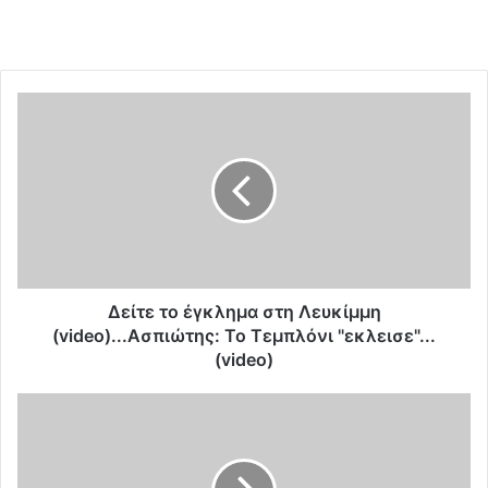
Δ
ε
ί
τ
ε
τ
ο
έ
γ
κ
Δείτε το έγκλημα στη Λευκίμμη
λ
(video)...Ασπιώτης: Το Τεμπλόνι "εκλεισε"...
η
(video)
μ
α
K
σ
o
τ
κ
η
ο