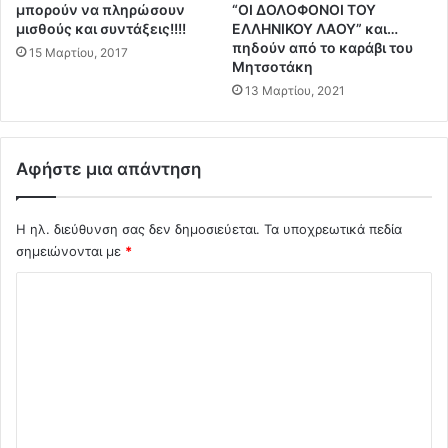
μπορούν να πληρώσουν
“ΟΙ ΔΟΛΟΦΟΝΟΙ ΤΟΥ
ώ
ι
μισθούς και συντάξεις!!!!
ΕΛΛΗΝΙΚΟΥ ΛΑΟΥ” και…
τ
α
πηδούν από το καράβι του
15 Μαρτίου, 2017
η
τ
Μητσοτάκη
ς
σ
13 Μαρτίου, 2021
:
ά
Τ
τ
ο
ο
Τ
Αφήστε μια απάντηση
ς
ε
έ
μ
φ
π
Η ηλ. διεύθυνση σας δεν δημοσιεύεται.
Τα υποχρεωτικά πεδία
ε
λ
σημειώνονται με
*
ρ
ό
ε
Σ
ν
τ
ι
η
χ
"
ν
ό
ε
Α
κ
λ
σ
λ
τ
ι
ε
υ
ο
ι
ν