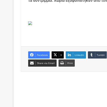
τα συντρίμμια. Χωριά εξαφανίστηκαν από το
Facebook
X
LinkedIn
Tumblr
Share via Email
Print