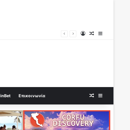
Log In
Random Article
Sidebar
 Trump καταρρέει
Random Article
Sidebar
inBet
Επικοινωνία