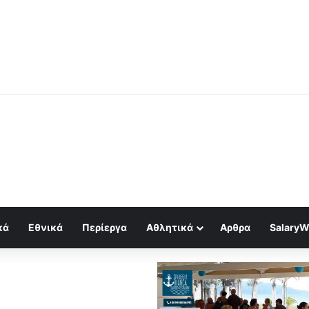
κτυπά πρώτο .Δεν περιμένει πλήγματα..Το Hormuz κρίνει τον πόλεμο, ο
κά
Εθνικά
Περίεργα
Αθλητικά
Αρθρα
SalaryW