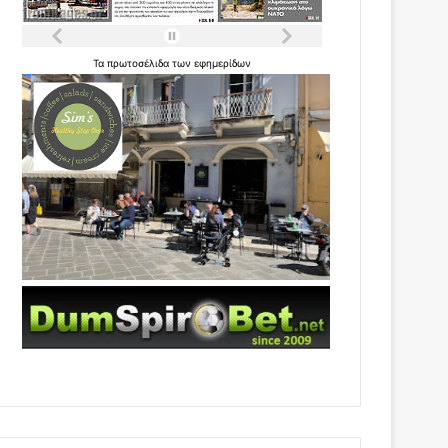
Τα
πρωτοσέλιδα
των
εφημερίδων