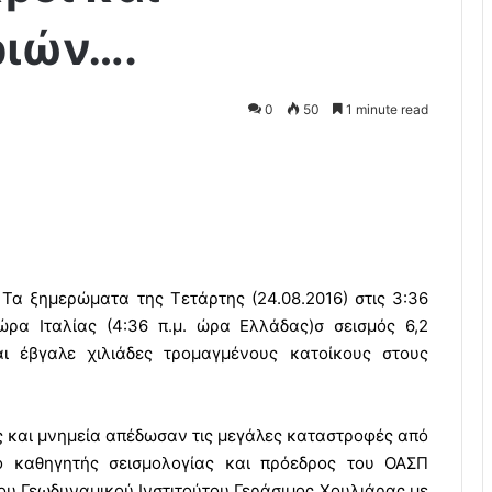
ιών….
0
50
1 minute read
Τα ξημερώματα της Τετάρτης (24.08.2016) στις 3:36
ώρα Ιταλίας (4:36 π.μ. ώρα Ελλάδας)σ σεισμός 6,2
αι έβγαλε χιλιάδες τρομαγμένους κατοίκους στους
ς και μνημεία απέδωσαν τις μεγάλες καταστροφές από
 ο καθηγητής σεισμολογίας και πρόεδρος του ΟΑΣΠ
ου Γεωδυναμικού Ινστιτούτου Γεράσιμος Χουλιάρας με