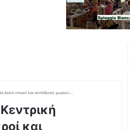
αλία.Δεκα νεκροί και ισοπέδωση χωριών….
 Κεντρική
ροί και