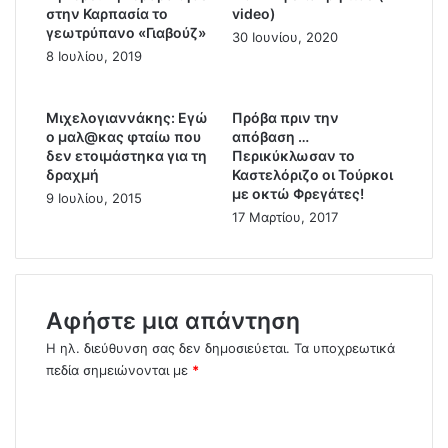
χ
ο
στην Καρπασία το
video)
.
γεωτρύπανο «Γιαβούζ»
μ
30 Ιουνίου, 2020
Μ
ε
8 Ιουλίου, 2019
π
τ
έ
α
ο
ν
Μιχελογιαννάκης: Εγώ
Πρόβα πριν την
ς
ο μαλ@κας φταίω που
απόβαση …
ά
)
δεν ετοιμάστηκα για τη
Περικύκλωσαν το
σ
ξ
δραχμή
Καστελόριζο οι Τούρκοι
τ
ε
με οκτώ Φρεγάτες!
9 Ιουλίου, 2015
ε
π
17 Μαρτίου, 2017
ς
έ
.
ρ
.
α
σ
σ
ε
Αφήστε μια απάντηση
ε
σ
ό
π
Η ηλ. διεύθυνση σας δεν δημοσιεύεται.
Τα υποχρεωτικά
λ
ί
πεδία σημειώνονται με
*
ο
τ
υ
Σ
ι
ς
α
χ
γ