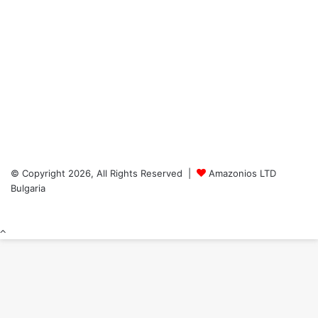
© Copyright 2026, All Rights Reserved |
Amazonios LTD
Bulgaria
Back
to
top
button