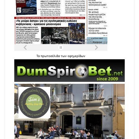
Τα
πρωτοσέλιδα
των
εφημερίδων