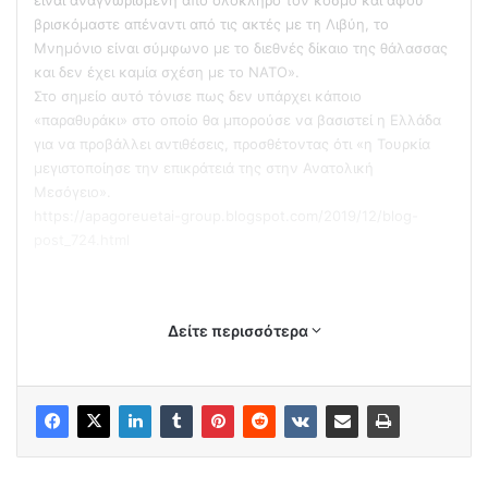
βρισκόμαστε απέναντι από τις ακτές με τη Λιβύη, το
Μνημόνιο είναι σύμφωνο με το διεθνές δίκαιο της θάλασσας
και δεν έχει καμία σχέση με το NATO».
Στο σημείο αυτό τόνισε πως δεν υπάρχει κάποιο
«παραθυράκι» στο οποίο θα μπορούσε να βασιστεί η Ελλάδα
για να προβάλλει αντιθέσεις, προσθέτοντας ότι «η Τουρκία
μεγιστοποίησε την επικράτειά της στην Ανατολική
Μεσόγειο».
https://apagoreuetai-group.blogspot.com/2019/12/blog-
post_724.html
Δείτε περισσότερα