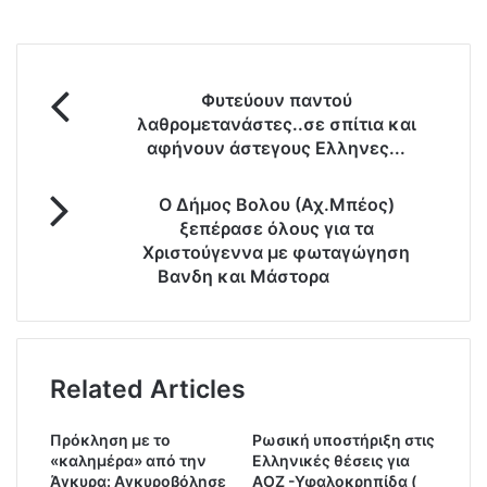
Φ
Φυτεύουν παντού
υ
λαθρομετανάστες..σε σπίτια και
τ
αφήνουν άστεγους Ελληνες...
ε
ύ
Ο
ο
Ο Δήμος Βολου (Αχ.Μπέος)
Δ
υ
ξεπέρασε όλους για τα
ή
ν
Χριστούγεννα με φωταγώγηση
μ
π
Βανδη και Μάστορα
ο
α
ς
ν
Β
τ
ο
ο
λ
Related Articles
ύ
ο
λ
υ
α
Πρόκληση με το
Ρωσική υποστήριξη στις
(
θ
«καλημέρα» από την
Ελληνικές θέσεις για
Α
ρ
Άγκυρα: Αγκυροβόλησε
ΑΟΖ -Υφαλοκρηπίδα (